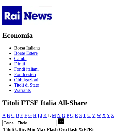
Economia
Borsa Italiana
Borse Estere
Cambi
Diritti
Fondi italiani
Fondi esteri
Obbligazioni
Titoli di Stato
Warrants
Titoli FTSE Italia All-Share
A
B
C
D
E
F
G
H
I
J
K
L
M
N
O
P
Q
R
S
T
U
V
W
X
Y
Z
Titoli
Uffic.
Min
Max
Flash
Ora flash
%Fl/Ri