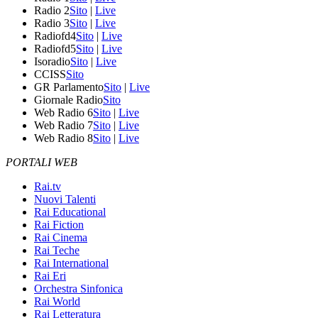
Radio 2
Sito
|
Live
Radio 3
Sito
|
Live
Radiofd4
Sito
|
Live
Radiofd5
Sito
|
Live
Isoradio
Sito
|
Live
CCISS
Sito
GR Parlamento
Sito
|
Live
Giornale Radio
Sito
Web Radio 6
Sito
|
Live
Web Radio 7
Sito
|
Live
Web Radio 8
Sito
|
Live
PORTALI WEB
Rai.tv
Nuovi Talenti
Rai Educational
Rai Fiction
Rai Cinema
Rai Teche
Rai International
Rai Eri
Orchestra Sinfonica
Rai World
Rai Letteratura