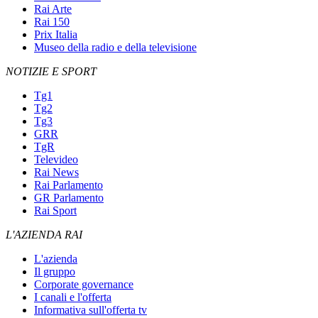
Rai Arte
Rai 150
Prix Italia
Museo della radio e della televisione
NOTIZIE E SPORT
Tg1
Tg2
Tg3
GRR
TgR
Televideo
Rai News
Rai Parlamento
GR Parlamento
Rai Sport
L'AZIENDA RAI
L'azienda
Il gruppo
Corporate governance
I canali e l'offerta
Informativa sull'offerta tv