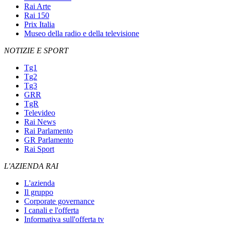
Rai Arte
Rai 150
Prix Italia
Museo della radio e della televisione
NOTIZIE E SPORT
Tg1
Tg2
Tg3
GRR
TgR
Televideo
Rai News
Rai Parlamento
GR Parlamento
Rai Sport
L'AZIENDA RAI
L'azienda
Il gruppo
Corporate governance
I canali e l'offerta
Informativa sull'offerta tv