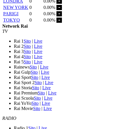
LONDRA
0
0.00%
NEW YORK
0
0.00%
PARIGI
0
0.00%
TOKYO
0
0.00%
Network Rai
TV
Rai 1
Sito
|
Live
Rai 2
Sito
|
Live
Rai 3
Sito
|
Live
Rai 4
Sito
|
Live
Rai 5
Sito
|
Live
Rainews
Sito
|
Live
Rai Gulp
Sito
|
Live
Rai Sport
Sito
|
Live
Rai Sport 2
Sito
|
Live
Rai Storia
Sito
|
Live
Rai Premium
Sito
|
Live
Rai Scuola
Sito
|
Live
Rai YoYo
Sito
|
Live
Rai Movie
Sito
|
Live
RADIO
Radio 1
Sito
|
Live