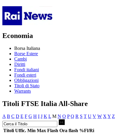
Economia
Borsa Italiana
Borse Estere
Cambi
Diritti
Fondi italiani
Fondi esteri
Obbligazioni
Titoli di Stato
Warrants
Titoli FTSE Italia All-Share
A
B
C
D
E
F
G
H
I
J
K
L
M
N
O
P
Q
R
S
T
U
V
W
X
Y
Z
Titoli
Uffic.
Min
Max
Flash
Ora flash
%Fl/Ri