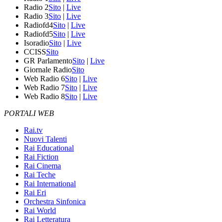
Radio 2
Sito
|
Live
Radio 3
Sito
|
Live
Radiofd4
Sito
|
Live
Radiofd5
Sito
|
Live
Isoradio
Sito
|
Live
CCISS
Sito
GR Parlamento
Sito
|
Live
Giornale Radio
Sito
Web Radio 6
Sito
|
Live
Web Radio 7
Sito
|
Live
Web Radio 8
Sito
|
Live
PORTALI WEB
Rai.tv
Nuovi Talenti
Rai Educational
Rai Fiction
Rai Cinema
Rai Teche
Rai International
Rai Eri
Orchestra Sinfonica
Rai World
Rai Letteratura