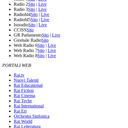
Radio 2
Sito
|
Live
Radio 3
Sito
|
Live
Radiofd4
Sito
|
Live
Radiofd5
Sito
|
Live
Isoradio
Sito
|
Live
CCISS
Sito
GR Parlamento
Sito
|
Live
Giornale Radio
Sito
Web Radio 6
Sito
|
Live
Web Radio 7
Sito
|
Live
Web Radio 8
Sito
|
Live
PORTALI WEB
Rai.tv
Nuovi Talenti
Rai Educational
Rai Fiction
Rai Cinema
Rai Teche
Rai International
Rai Eri
Orchestra Sinfonica
Rai World
Rai Letteratura