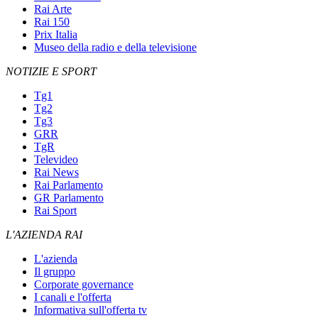
Rai Arte
Rai 150
Prix Italia
Museo della radio e della televisione
NOTIZIE E SPORT
Tg1
Tg2
Tg3
GRR
TgR
Televideo
Rai News
Rai Parlamento
GR Parlamento
Rai Sport
L'AZIENDA RAI
L'azienda
Il gruppo
Corporate governance
I canali e l'offerta
Informativa sull'offerta tv