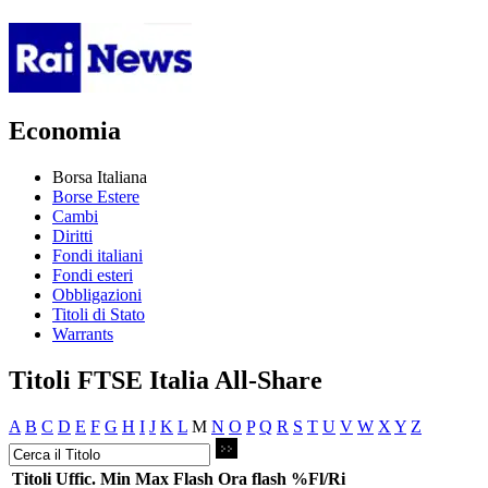
Economia
Borsa Italiana
Borse Estere
Cambi
Diritti
Fondi italiani
Fondi esteri
Obbligazioni
Titoli di Stato
Warrants
Titoli FTSE Italia All-Share
A
B
C
D
E
F
G
H
I
J
K
L
M
N
O
P
Q
R
S
T
U
V
W
X
Y
Z
Titoli
Uffic.
Min
Max
Flash
Ora flash
%Fl/Ri