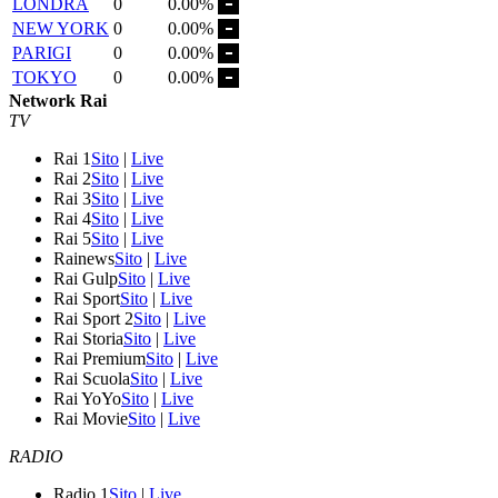
LONDRA
0
0.00%
NEW YORK
0
0.00%
PARIGI
0
0.00%
TOKYO
0
0.00%
Network Rai
TV
Rai 1
Sito
|
Live
Rai 2
Sito
|
Live
Rai 3
Sito
|
Live
Rai 4
Sito
|
Live
Rai 5
Sito
|
Live
Rainews
Sito
|
Live
Rai Gulp
Sito
|
Live
Rai Sport
Sito
|
Live
Rai Sport 2
Sito
|
Live
Rai Storia
Sito
|
Live
Rai Premium
Sito
|
Live
Rai Scuola
Sito
|
Live
Rai YoYo
Sito
|
Live
Rai Movie
Sito
|
Live
RADIO
Radio 1
Sito
|
Live