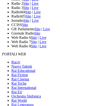
Radio 2
Sito
|
Live
Radio 3
Sito
|
Live
Radiofd4
Sito
|
Live
Radiofd5
Sito
|
Live
Isoradio
Sito
|
Live
CCISS
Sito
GR Parlamento
Sito
|
Live
Giornale Radio
Sito
Web Radio 6
Sito
|
Live
Web Radio 7
Sito
|
Live
Web Radio 8
Sito
|
Live
PORTALI WEB
Rai.tv
Nuovi Talenti
Rai Educational
Rai Fiction
Rai Cinema
Rai Teche
Rai International
Rai Eri
Orchestra Sinfonica
Rai World
Rai Letteratura