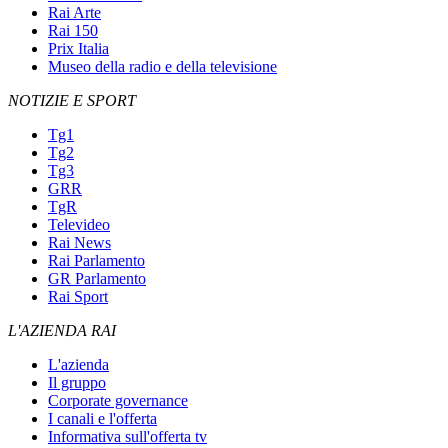
Rai Arte
Rai 150
Prix Italia
Museo della radio e della televisione
NOTIZIE E SPORT
Tg1
Tg2
Tg3
GRR
TgR
Televideo
Rai News
Rai Parlamento
GR Parlamento
Rai Sport
L'AZIENDA RAI
L'azienda
Il gruppo
Corporate governance
I canali e l'offerta
Informativa sull'offerta tv