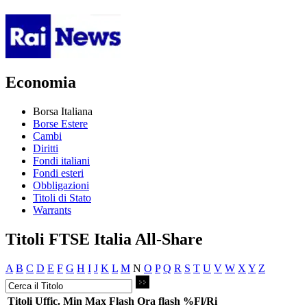
Economia
Borsa Italiana
Borse Estere
Cambi
Diritti
Fondi italiani
Fondi esteri
Obbligazioni
Titoli di Stato
Warrants
Titoli FTSE Italia All-Share
A
B
C
D
E
F
G
H
I
J
K
L
M
N
O
P
Q
R
S
T
U
V
W
X
Y
Z
Titoli
Uffic.
Min
Max
Flash
Ora flash
%Fl/Ri