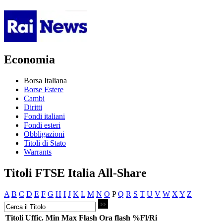
Economia
Borsa Italiana
Borse Estere
Cambi
Diritti
Fondi italiani
Fondi esteri
Obbligazioni
Titoli di Stato
Warrants
Titoli FTSE Italia All-Share
A
B
C
D
E
F
G
H
I
J
K
L
M
N
O
P
Q
R
S
T
U
V
W
X
Y
Z
Titoli
Uffic.
Min
Max
Flash
Ora flash
%Fl/Ri