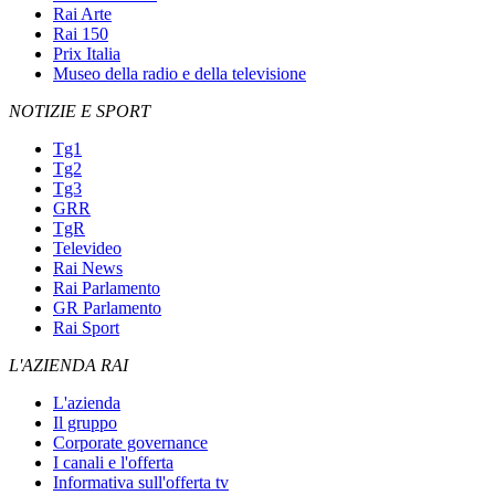
Rai Arte
Rai 150
Prix Italia
Museo della radio e della televisione
NOTIZIE E SPORT
Tg1
Tg2
Tg3
GRR
TgR
Televideo
Rai News
Rai Parlamento
GR Parlamento
Rai Sport
L'AZIENDA RAI
L'azienda
Il gruppo
Corporate governance
I canali e l'offerta
Informativa sull'offerta tv