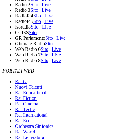
Radio 2
Sito
|
Live
Radio 3
Sito
|
Live
Radiofd4
Sito
|
Live
Radiofd5
Sito
|
Live
Isoradio
Sito
|
Live
CCISS
Sito
GR Parlamento
Sito
|
Live
Giornale Radio
Sito
Web Radio 6
Sito
|
Live
Web Radio 7
Sito
|
Live
Web Radio 8
Sito
|
Live
PORTALI WEB
Rai.tv
Nuovi Talenti
Rai Educational
Rai Fiction
Rai Cinema
Rai Teche
Rai International
Rai Eri
Orchestra Sinfonica
Rai World
Rai Letteratura