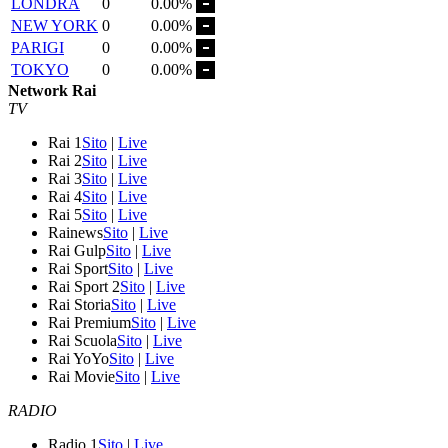
LONDRA
0
0.00%
NEW YORK
0
0.00%
PARIGI
0
0.00%
TOKYO
0
0.00%
Network Rai
TV
Rai 1
Sito
|
Live
Rai 2
Sito
|
Live
Rai 3
Sito
|
Live
Rai 4
Sito
|
Live
Rai 5
Sito
|
Live
Rainews
Sito
|
Live
Rai Gulp
Sito
|
Live
Rai Sport
Sito
|
Live
Rai Sport 2
Sito
|
Live
Rai Storia
Sito
|
Live
Rai Premium
Sito
|
Live
Rai Scuola
Sito
|
Live
Rai YoYo
Sito
|
Live
Rai Movie
Sito
|
Live
RADIO
Radio 1
Sito
|
Live