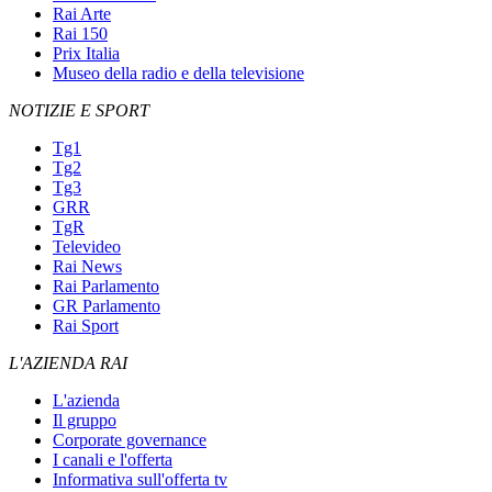
Rai Arte
Rai 150
Prix Italia
Museo della radio e della televisione
NOTIZIE E SPORT
Tg1
Tg2
Tg3
GRR
TgR
Televideo
Rai News
Rai Parlamento
GR Parlamento
Rai Sport
L'AZIENDA RAI
L'azienda
Il gruppo
Corporate governance
I canali e l'offerta
Informativa sull'offerta tv