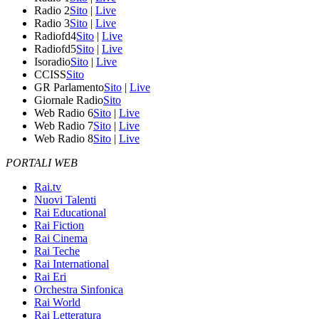
Radio 2
Sito
|
Live
Radio 3
Sito
|
Live
Radiofd4
Sito
|
Live
Radiofd5
Sito
|
Live
Isoradio
Sito
|
Live
CCISS
Sito
GR Parlamento
Sito
|
Live
Giornale Radio
Sito
Web Radio 6
Sito
|
Live
Web Radio 7
Sito
|
Live
Web Radio 8
Sito
|
Live
PORTALI WEB
Rai.tv
Nuovi Talenti
Rai Educational
Rai Fiction
Rai Cinema
Rai Teche
Rai International
Rai Eri
Orchestra Sinfonica
Rai World
Rai Letteratura