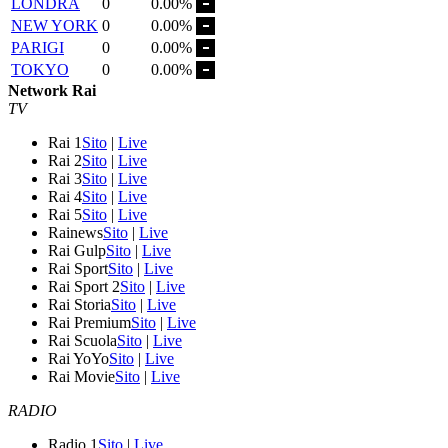
LONDRA
0
0.00%
NEW YORK
0
0.00%
PARIGI
0
0.00%
TOKYO
0
0.00%
Network Rai
TV
Rai 1
Sito
|
Live
Rai 2
Sito
|
Live
Rai 3
Sito
|
Live
Rai 4
Sito
|
Live
Rai 5
Sito
|
Live
Rainews
Sito
|
Live
Rai Gulp
Sito
|
Live
Rai Sport
Sito
|
Live
Rai Sport 2
Sito
|
Live
Rai Storia
Sito
|
Live
Rai Premium
Sito
|
Live
Rai Scuola
Sito
|
Live
Rai YoYo
Sito
|
Live
Rai Movie
Sito
|
Live
RADIO
Radio 1
Sito
|
Live