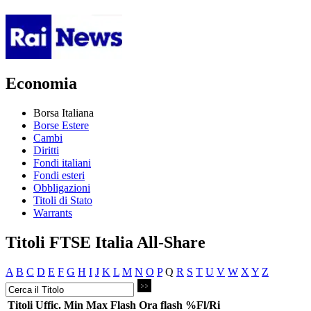
Economia
Borsa Italiana
Borse Estere
Cambi
Diritti
Fondi italiani
Fondi esteri
Obbligazioni
Titoli di Stato
Warrants
Titoli FTSE Italia All-Share
A
B
C
D
E
F
G
H
I
J
K
L
M
N
O
P
Q
R
S
T
U
V
W
X
Y
Z
Titoli
Uffic.
Min
Max
Flash
Ora flash
%Fl/Ri