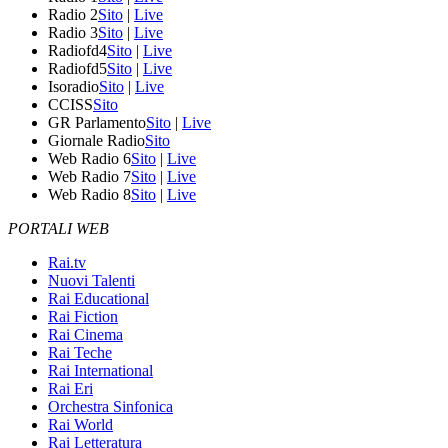
Radio 2
Sito
|
Live
Radio 3
Sito
|
Live
Radiofd4
Sito
|
Live
Radiofd5
Sito
|
Live
Isoradio
Sito
|
Live
CCISS
Sito
GR Parlamento
Sito
|
Live
Giornale Radio
Sito
Web Radio 6
Sito
|
Live
Web Radio 7
Sito
|
Live
Web Radio 8
Sito
|
Live
PORTALI WEB
Rai.tv
Nuovi Talenti
Rai Educational
Rai Fiction
Rai Cinema
Rai Teche
Rai International
Rai Eri
Orchestra Sinfonica
Rai World
Rai Letteratura