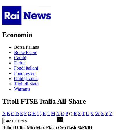
Economia
Borsa Italiana
Borse Estere
Cambi
Diritti
Fondi italiani
Fondi esteri
Obbligazioni
Titoli di Stato
Warrants
Titoli FTSE Italia All-Share
A
B
C
D
E
F
G
H
I
J
K
L
M
N
O
P
Q
R
S
T
U
V
W
X
Y
Z
Titoli
Uffic.
Min
Max
Flash
Ora flash
%Fl/Ri