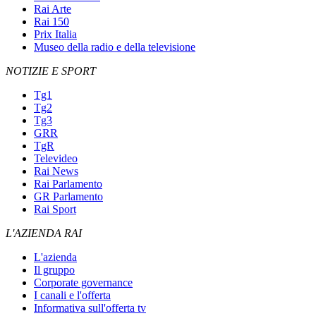
Rai Arte
Rai 150
Prix Italia
Museo della radio e della televisione
NOTIZIE E SPORT
Tg1
Tg2
Tg3
GRR
TgR
Televideo
Rai News
Rai Parlamento
GR Parlamento
Rai Sport
L'AZIENDA RAI
L'azienda
Il gruppo
Corporate governance
I canali e l'offerta
Informativa sull'offerta tv