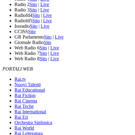
Radio 2
Sito
|
Live
Radio 3
Sito
|
Live
Radiofd4
Sito
|
Live
Radiofd5
Sito
|
Live
Isoradio
Sito
|
Live
CCISS
Sito
GR Parlamento
Sito
|
Live
Giornale Radio
Sito
Web Radio 6
Sito
|
Live
Web Radio 7
Sito
|
Live
Web Radio 8
Sito
|
Live
PORTALI WEB
Rai.tv
Nuovi Talenti
Rai Educational
Rai Fiction
Rai Cinema
Rai Teche
Rai International
Rai Eri
Orchestra Sinfonica
Rai World
Rai Letteratura