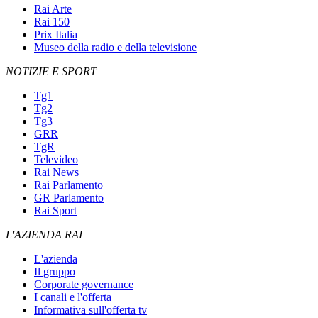
Rai Arte
Rai 150
Prix Italia
Museo della radio e della televisione
NOTIZIE E SPORT
Tg1
Tg2
Tg3
GRR
TgR
Televideo
Rai News
Rai Parlamento
GR Parlamento
Rai Sport
L'AZIENDA RAI
L'azienda
Il gruppo
Corporate governance
I canali e l'offerta
Informativa sull'offerta tv