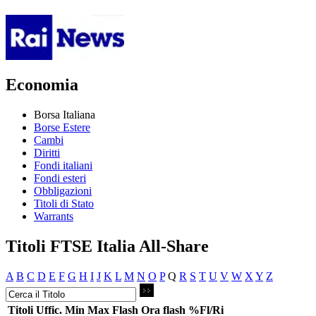
Economia
Borsa Italiana
Borse Estere
Cambi
Diritti
Fondi italiani
Fondi esteri
Obbligazioni
Titoli di Stato
Warrants
Titoli FTSE Italia All-Share
A
B
C
D
E
F
G
H
I
J
K
L
M
N
O
P
Q
R
S
T
U
V
W
X
Y
Z
Titoli
Uffic.
Min
Max
Flash
Ora flash
%Fl/Ri