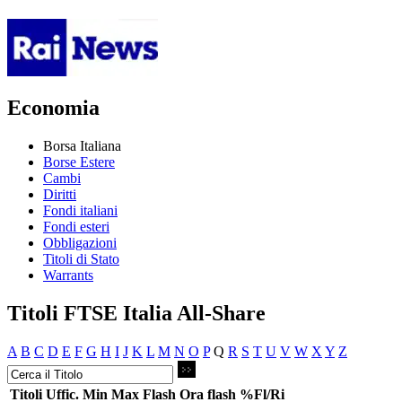
Economia
Borsa Italiana
Borse Estere
Cambi
Diritti
Fondi italiani
Fondi esteri
Obbligazioni
Titoli di Stato
Warrants
Titoli FTSE Italia All-Share
A
B
C
D
E
F
G
H
I
J
K
L
M
N
O
P
Q
R
S
T
U
V
W
X
Y
Z
Titoli
Uffic.
Min
Max
Flash
Ora flash
%Fl/Ri