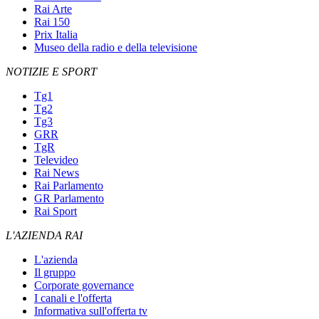
Rai Arte
Rai 150
Prix Italia
Museo della radio e della televisione
NOTIZIE E SPORT
Tg1
Tg2
Tg3
GRR
TgR
Televideo
Rai News
Rai Parlamento
GR Parlamento
Rai Sport
L'AZIENDA RAI
L'azienda
Il gruppo
Corporate governance
I canali e l'offerta
Informativa sull'offerta tv