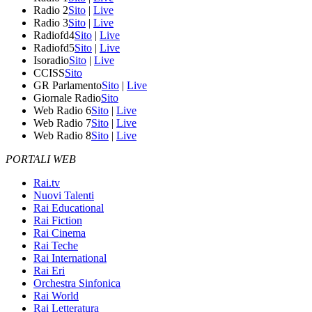
Radio 2
Sito
|
Live
Radio 3
Sito
|
Live
Radiofd4
Sito
|
Live
Radiofd5
Sito
|
Live
Isoradio
Sito
|
Live
CCISS
Sito
GR Parlamento
Sito
|
Live
Giornale Radio
Sito
Web Radio 6
Sito
|
Live
Web Radio 7
Sito
|
Live
Web Radio 8
Sito
|
Live
PORTALI WEB
Rai.tv
Nuovi Talenti
Rai Educational
Rai Fiction
Rai Cinema
Rai Teche
Rai International
Rai Eri
Orchestra Sinfonica
Rai World
Rai Letteratura