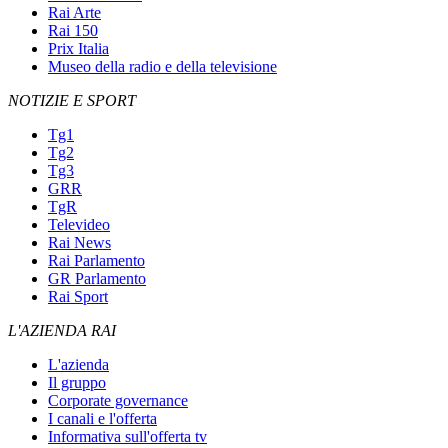
Rai Arte
Rai 150
Prix Italia
Museo della radio e della televisione
NOTIZIE E SPORT
Tg1
Tg2
Tg3
GRR
TgR
Televideo
Rai News
Rai Parlamento
GR Parlamento
Rai Sport
L'AZIENDA RAI
L'azienda
Il gruppo
Corporate governance
I canali e l'offerta
Informativa sull'offerta tv