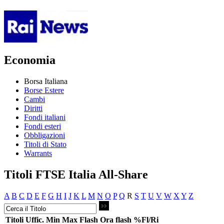
Economia
Borsa Italiana
Borse Estere
Cambi
Diritti
Fondi italiani
Fondi esteri
Obbligazioni
Titoli di Stato
Warrants
Titoli FTSE Italia All-Share
A
B
C
D
E
F
G
H
I
J
K
L
M
N
O
P
Q
R
S
T
U
V
W
X
Y
Z
Titoli
Uffic.
Min
Max
Flash
Ora flash
%Fl/Ri