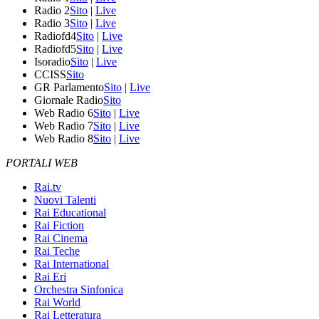
Radio 2
Sito
|
Live
Radio 3
Sito
|
Live
Radiofd4
Sito
|
Live
Radiofd5
Sito
|
Live
Isoradio
Sito
|
Live
CCISS
Sito
GR Parlamento
Sito
|
Live
Giornale Radio
Sito
Web Radio 6
Sito
|
Live
Web Radio 7
Sito
|
Live
Web Radio 8
Sito
|
Live
PORTALI WEB
Rai.tv
Nuovi Talenti
Rai Educational
Rai Fiction
Rai Cinema
Rai Teche
Rai International
Rai Eri
Orchestra Sinfonica
Rai World
Rai Letteratura