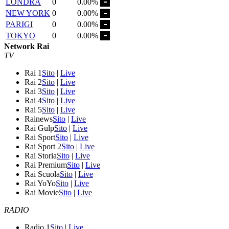
LONDRA
0
0.00%
NEW YORK
0
0.00%
PARIGI
0
0.00%
TOKYO
0
0.00%
Network Rai
TV
Rai 1
Sito
|
Live
Rai 2
Sito
|
Live
Rai 3
Sito
|
Live
Rai 4
Sito
|
Live
Rai 5
Sito
|
Live
Rainews
Sito
|
Live
Rai Gulp
Sito
|
Live
Rai Sport
Sito
|
Live
Rai Sport 2
Sito
|
Live
Rai Storia
Sito
|
Live
Rai Premium
Sito
|
Live
Rai Scuola
Sito
|
Live
Rai YoYo
Sito
|
Live
Rai Movie
Sito
|
Live
RADIO
Radio 1
Sito
|
Live