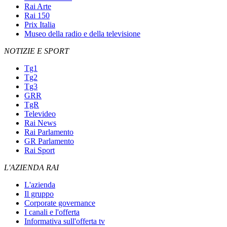
Rai Arte
Rai 150
Prix Italia
Museo della radio e della televisione
NOTIZIE E SPORT
Tg1
Tg2
Tg3
GRR
TgR
Televideo
Rai News
Rai Parlamento
GR Parlamento
Rai Sport
L'AZIENDA RAI
L'azienda
Il gruppo
Corporate governance
I canali e l'offerta
Informativa sull'offerta tv