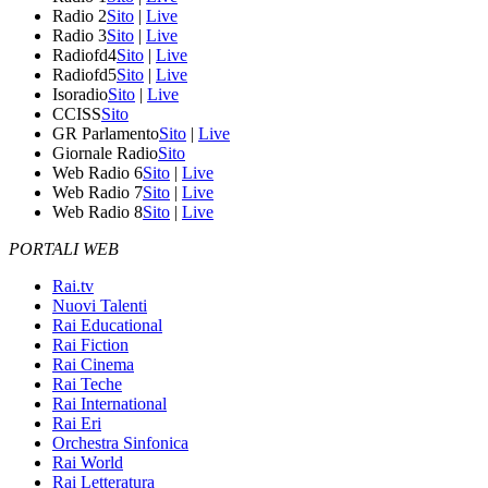
Radio 2
Sito
|
Live
Radio 3
Sito
|
Live
Radiofd4
Sito
|
Live
Radiofd5
Sito
|
Live
Isoradio
Sito
|
Live
CCISS
Sito
GR Parlamento
Sito
|
Live
Giornale Radio
Sito
Web Radio 6
Sito
|
Live
Web Radio 7
Sito
|
Live
Web Radio 8
Sito
|
Live
PORTALI WEB
Rai.tv
Nuovi Talenti
Rai Educational
Rai Fiction
Rai Cinema
Rai Teche
Rai International
Rai Eri
Orchestra Sinfonica
Rai World
Rai Letteratura