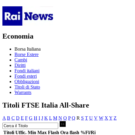
Economia
Borsa Italiana
Borse Estere
Cambi
Diritti
Fondi italiani
Fondi esteri
Obbligazioni
Titoli di Stato
Warrants
Titoli FTSE Italia All-Share
A
B
C
D
E
F
G
H
I
J
K
L
M
N
O
P
Q
R
S
T
U
V
W
X
Y
Z
Titoli
Uffic.
Min
Max
Flash
Ora flash
%Fl/Ri