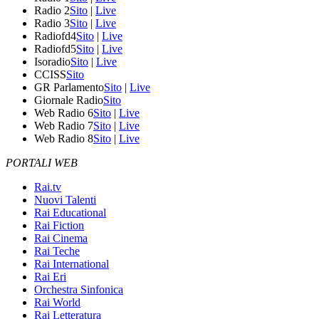
Radio 2
Sito
|
Live
Radio 3
Sito
|
Live
Radiofd4
Sito
|
Live
Radiofd5
Sito
|
Live
Isoradio
Sito
|
Live
CCISS
Sito
GR Parlamento
Sito
|
Live
Giornale Radio
Sito
Web Radio 6
Sito
|
Live
Web Radio 7
Sito
|
Live
Web Radio 8
Sito
|
Live
PORTALI WEB
Rai.tv
Nuovi Talenti
Rai Educational
Rai Fiction
Rai Cinema
Rai Teche
Rai International
Rai Eri
Orchestra Sinfonica
Rai World
Rai Letteratura