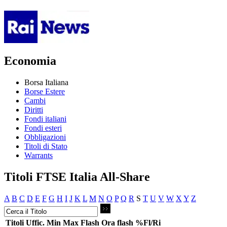
Economia
Borsa Italiana
Borse Estere
Cambi
Diritti
Fondi italiani
Fondi esteri
Obbligazioni
Titoli di Stato
Warrants
Titoli FTSE Italia All-Share
A
B
C
D
E
F
G
H
I
J
K
L
M
N
O
P
Q
R
S
T
U
V
W
X
Y
Z
Titoli
Uffic.
Min
Max
Flash
Ora flash
%Fl/Ri