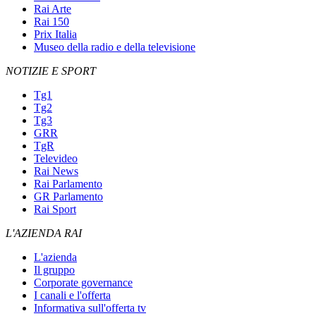
Rai Arte
Rai 150
Prix Italia
Museo della radio e della televisione
NOTIZIE E SPORT
Tg1
Tg2
Tg3
GRR
TgR
Televideo
Rai News
Rai Parlamento
GR Parlamento
Rai Sport
L'AZIENDA RAI
L'azienda
Il gruppo
Corporate governance
I canali e l'offerta
Informativa sull'offerta tv