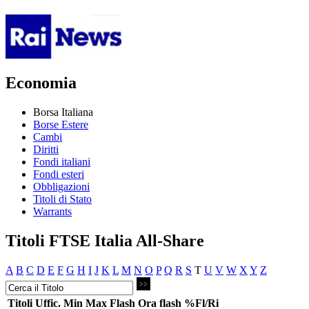
Economia
Borsa Italiana
Borse Estere
Cambi
Diritti
Fondi italiani
Fondi esteri
Obbligazioni
Titoli di Stato
Warrants
Titoli FTSE Italia All-Share
A
B
C
D
E
F
G
H
I
J
K
L
M
N
O
P
Q
R
S
T
U
V
W
X
Y
Z
Titoli
Uffic.
Min
Max
Flash
Ora flash
%Fl/Ri