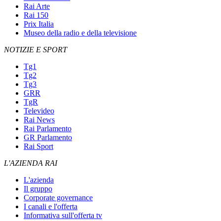
Rai Arte
Rai 150
Prix Italia
Museo della radio e della televisione
NOTIZIE E SPORT
Tg1
Tg2
Tg3
GRR
TgR
Televideo
Rai News
Rai Parlamento
GR Parlamento
Rai Sport
L'AZIENDA RAI
L'azienda
Il gruppo
Corporate governance
I canali e l'offerta
Informativa sull'offerta tv