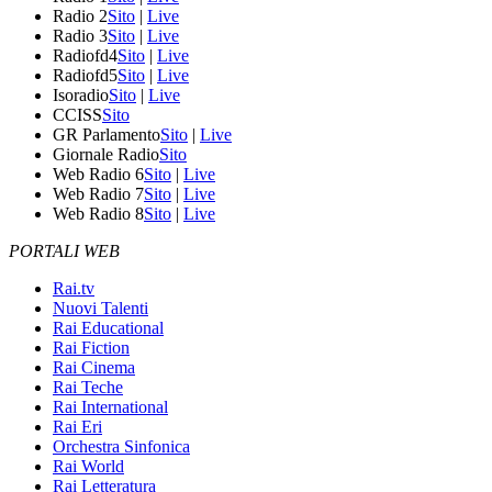
Radio 2
Sito
|
Live
Radio 3
Sito
|
Live
Radiofd4
Sito
|
Live
Radiofd5
Sito
|
Live
Isoradio
Sito
|
Live
CCISS
Sito
GR Parlamento
Sito
|
Live
Giornale Radio
Sito
Web Radio 6
Sito
|
Live
Web Radio 7
Sito
|
Live
Web Radio 8
Sito
|
Live
PORTALI WEB
Rai.tv
Nuovi Talenti
Rai Educational
Rai Fiction
Rai Cinema
Rai Teche
Rai International
Rai Eri
Orchestra Sinfonica
Rai World
Rai Letteratura