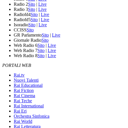
Radio 2
Sito
|
Live
Radio 3
Sito
|
Live
Radiofd4
Sito
|
Live
Radiofd5
Sito
|
Live
Isoradio
Sito
|
Live
CCISS
Sito
GR Parlamento
Sito
|
Live
Giornale Radio
Sito
Web Radio 6
Sito
|
Live
Web Radio 7
Sito
|
Live
Web Radio 8
Sito
|
Live
PORTALI WEB
Rai.tv
Nuovi Talenti
Rai Educational
Rai Fiction
Rai Cinema
Rai Teche
Rai International
Rai Eri
Orchestra Sinfonica
Rai World
Rai Letteratura