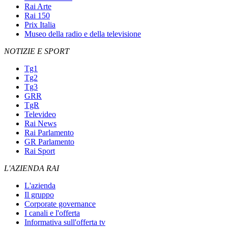
Rai Arte
Rai 150
Prix Italia
Museo della radio e della televisione
NOTIZIE E SPORT
Tg1
Tg2
Tg3
GRR
TgR
Televideo
Rai News
Rai Parlamento
GR Parlamento
Rai Sport
L'AZIENDA RAI
L'azienda
Il gruppo
Corporate governance
I canali e l'offerta
Informativa sull'offerta tv