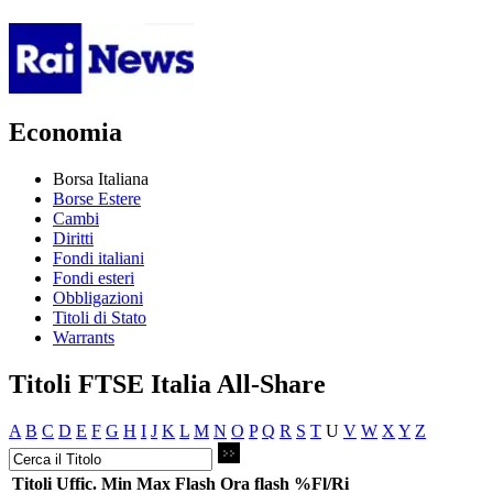
Economia
Borsa Italiana
Borse Estere
Cambi
Diritti
Fondi italiani
Fondi esteri
Obbligazioni
Titoli di Stato
Warrants
Titoli FTSE Italia All-Share
A
B
C
D
E
F
G
H
I
J
K
L
M
N
O
P
Q
R
S
T
U
V
W
X
Y
Z
Titoli
Uffic.
Min
Max
Flash
Ora flash
%Fl/Ri