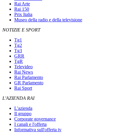
Rai Arte
Rai 150
Prix Italia
Museo della radio e della televisione
NOTIZIE E SPORT
Tg1
Tg2
Tg3
GRR
TgR
Televideo
Rai News
Rai Parlamento
GR Parlamento
Rai Sport
L'AZIENDA RAI
L'azienda
Il gruppo
Corporate governance
I canali e l'offerta
Informativa sull'offerta tv