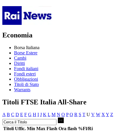
Economia
Borsa Italiana
Borse Estere
Cambi
Diritti
Fondi italiani
Fondi esteri
Obbligazioni
Titoli di Stato
Warrants
Titoli FTSE Italia All-Share
A
B
C
D
E
F
G
H
I
J
K
L
M
N
O
P
Q
R
S
T
U
V
W
X
Y
Z
Titoli
Uffic.
Min
Max
Flash
Ora flash
%Fl/Ri