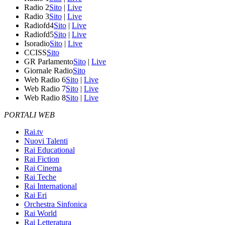
Radio 2
Sito
|
Live
Radio 3
Sito
|
Live
Radiofd4
Sito
|
Live
Radiofd5
Sito
|
Live
Isoradio
Sito
|
Live
CCISS
Sito
GR Parlamento
Sito
|
Live
Giornale Radio
Sito
Web Radio 6
Sito
|
Live
Web Radio 7
Sito
|
Live
Web Radio 8
Sito
|
Live
PORTALI WEB
Rai.tv
Nuovi Talenti
Rai Educational
Rai Fiction
Rai Cinema
Rai Teche
Rai International
Rai Eri
Orchestra Sinfonica
Rai World
Rai Letteratura