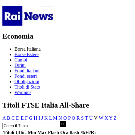
Economia
Borsa Italiana
Borse Estere
Cambi
Diritti
Fondi italiani
Fondi esteri
Obbligazioni
Titoli di Stato
Warrants
Titoli FTSE Italia All-Share
A
B
C
D
E
F
G
H
I
J
K
L
M
N
O
P
Q
R
S
T
U
V
W
X
Y
Z
Titoli
Uffic.
Min
Max
Flash
Ora flash
%Fl/Ri