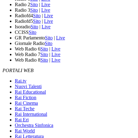
Radio 2
Sito
|
Live
Radio 3
Sito
|
Live
Radiofd4
Sito
|
Live
Radiofd5
Sito
|
Live
Isoradio
Sito
|
Live
CCISS
Sito
GR Parlamento
Sito
|
Live
Giornale Radio
Sito
Web Radio 6
Sito
|
Live
Web Radio 7
Sito
|
Live
Web Radio 8
Sito
|
Live
PORTALI WEB
Rai.tv
Nuovi Talenti
Rai Educational
Rai Fiction
Rai Cinema
Rai Teche
Rai International
Rai Eri
Orchestra Sinfonica
Rai World
Rai Letteratura