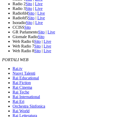
Radio 2
Sito
|
Live
Radio 3
Sito
|
Live
Radiofd4
Sito
|
Live
Radiofd5
Sito
|
Live
Isoradio
Sito
|
Live
CCISS
Sito
GR Parlamento
Sito
|
Live
Giornale Radio
Sito
Web Radio 6
Sito
|
Live
Web Radio 7
Sito
|
Live
Web Radio 8
Sito
|
Live
PORTALI WEB
Rai.tv
Nuovi Talenti
Rai Educational
Rai Fiction
Rai Cinema
Rai Teche
Rai International
Rai Eri
Orchestra Sinfonica
Rai World
Rai Letteratura