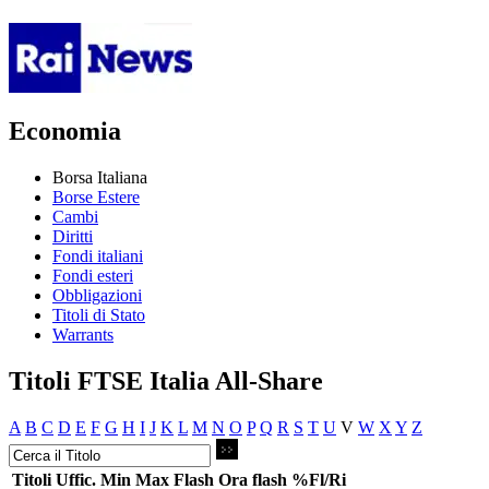
Economia
Borsa Italiana
Borse Estere
Cambi
Diritti
Fondi italiani
Fondi esteri
Obbligazioni
Titoli di Stato
Warrants
Titoli FTSE Italia All-Share
A
B
C
D
E
F
G
H
I
J
K
L
M
N
O
P
Q
R
S
T
U
V
W
X
Y
Z
Titoli
Uffic.
Min
Max
Flash
Ora flash
%Fl/Ri