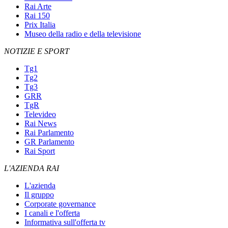
Rai Arte
Rai 150
Prix Italia
Museo della radio e della televisione
NOTIZIE E SPORT
Tg1
Tg2
Tg3
GRR
TgR
Televideo
Rai News
Rai Parlamento
GR Parlamento
Rai Sport
L'AZIENDA RAI
L'azienda
Il gruppo
Corporate governance
I canali e l'offerta
Informativa sull'offerta tv