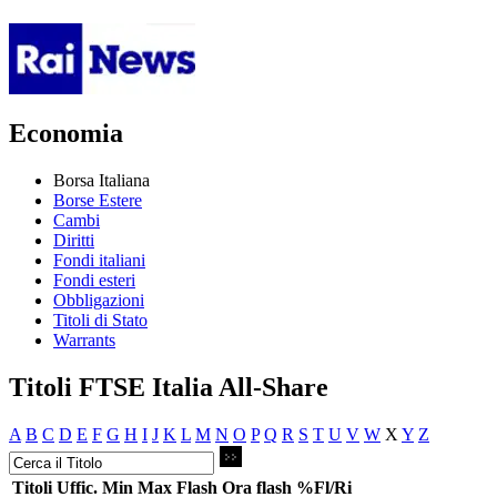
Economia
Borsa Italiana
Borse Estere
Cambi
Diritti
Fondi italiani
Fondi esteri
Obbligazioni
Titoli di Stato
Warrants
Titoli FTSE Italia All-Share
A
B
C
D
E
F
G
H
I
J
K
L
M
N
O
P
Q
R
S
T
U
V
W
X
Y
Z
Titoli
Uffic.
Min
Max
Flash
Ora flash
%Fl/Ri