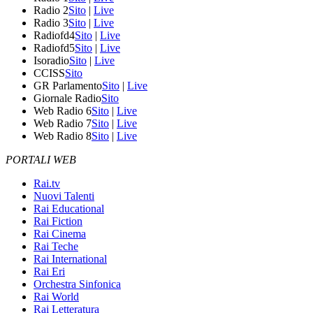
Radio 2
Sito
|
Live
Radio 3
Sito
|
Live
Radiofd4
Sito
|
Live
Radiofd5
Sito
|
Live
Isoradio
Sito
|
Live
CCISS
Sito
GR Parlamento
Sito
|
Live
Giornale Radio
Sito
Web Radio 6
Sito
|
Live
Web Radio 7
Sito
|
Live
Web Radio 8
Sito
|
Live
PORTALI WEB
Rai.tv
Nuovi Talenti
Rai Educational
Rai Fiction
Rai Cinema
Rai Teche
Rai International
Rai Eri
Orchestra Sinfonica
Rai World
Rai Letteratura