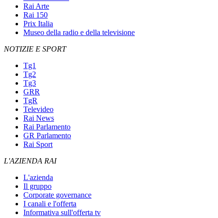
Rai Arte
Rai 150
Prix Italia
Museo della radio e della televisione
NOTIZIE E SPORT
Tg1
Tg2
Tg3
GRR
TgR
Televideo
Rai News
Rai Parlamento
GR Parlamento
Rai Sport
L'AZIENDA RAI
L'azienda
Il gruppo
Corporate governance
I canali e l'offerta
Informativa sull'offerta tv