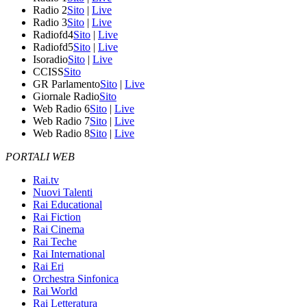
Radio 2
Sito
|
Live
Radio 3
Sito
|
Live
Radiofd4
Sito
|
Live
Radiofd5
Sito
|
Live
Isoradio
Sito
|
Live
CCISS
Sito
GR Parlamento
Sito
|
Live
Giornale Radio
Sito
Web Radio 6
Sito
|
Live
Web Radio 7
Sito
|
Live
Web Radio 8
Sito
|
Live
PORTALI WEB
Rai.tv
Nuovi Talenti
Rai Educational
Rai Fiction
Rai Cinema
Rai Teche
Rai International
Rai Eri
Orchestra Sinfonica
Rai World
Rai Letteratura