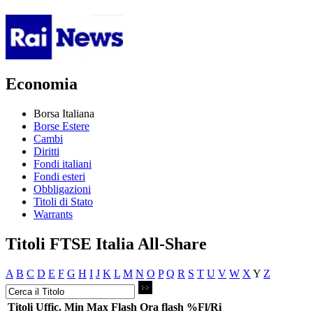
Economia
Borsa Italiana
Borse Estere
Cambi
Diritti
Fondi italiani
Fondi esteri
Obbligazioni
Titoli di Stato
Warrants
Titoli FTSE Italia All-Share
A
B
C
D
E
F
G
H
I
J
K
L
M
N
O
P
Q
R
S
T
U
V
W
X
Y
Z
Titoli
Uffic.
Min
Max
Flash
Ora flash
%Fl/Ri