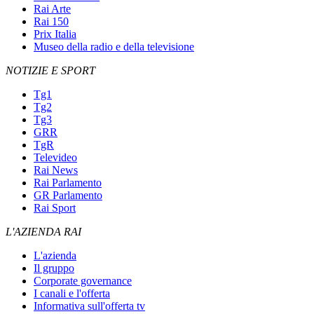
Rai Arte
Rai 150
Prix Italia
Museo della radio e della televisione
NOTIZIE E SPORT
Tg1
Tg2
Tg3
GRR
TgR
Televideo
Rai News
Rai Parlamento
GR Parlamento
Rai Sport
L'AZIENDA RAI
L'azienda
Il gruppo
Corporate governance
I canali e l'offerta
Informativa sull'offerta tv