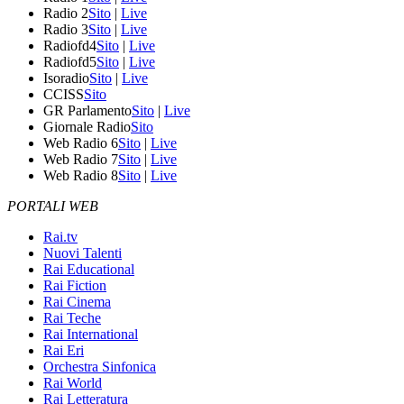
Radio 2
Sito
|
Live
Radio 3
Sito
|
Live
Radiofd4
Sito
|
Live
Radiofd5
Sito
|
Live
Isoradio
Sito
|
Live
CCISS
Sito
GR Parlamento
Sito
|
Live
Giornale Radio
Sito
Web Radio 6
Sito
|
Live
Web Radio 7
Sito
|
Live
Web Radio 8
Sito
|
Live
PORTALI WEB
Rai.tv
Nuovi Talenti
Rai Educational
Rai Fiction
Rai Cinema
Rai Teche
Rai International
Rai Eri
Orchestra Sinfonica
Rai World
Rai Letteratura