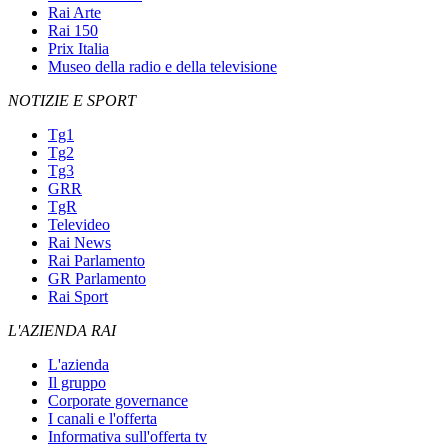
Rai Arte
Rai 150
Prix Italia
Museo della radio e della televisione
NOTIZIE E SPORT
Tg1
Tg2
Tg3
GRR
TgR
Televideo
Rai News
Rai Parlamento
GR Parlamento
Rai Sport
L'AZIENDA RAI
L'azienda
Il gruppo
Corporate governance
I canali e l'offerta
Informativa sull'offerta tv