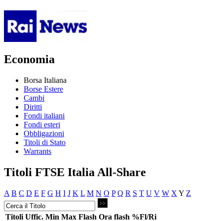
Economia
Borsa Italiana
Borse Estere
Cambi
Diritti
Fondi italiani
Fondi esteri
Obbligazioni
Titoli di Stato
Warrants
Titoli FTSE Italia All-Share
A
B
C
D
E
F
G
H
I
J
K
L
M
N
O
P
Q
R
S
T
U
V
W
X
Y
Z
Titoli
Uffic.
Min
Max
Flash
Ora flash
%Fl/Ri