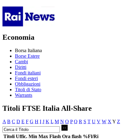
Economia
Borsa Italiana
Borse Estere
Cambi
Diritti
Fondi italiani
Fondi esteri
Obbligazioni
Titoli di Stato
Warrants
Titoli FTSE Italia All-Share
A
B
C
D
E
F
G
H
I
J
K
L
M
N
O
P
Q
R
S
T
U
V
W
X
Y
Z
Titoli
Uffic.
Min
Max
Flash
Ora flash
%Fl/Ri