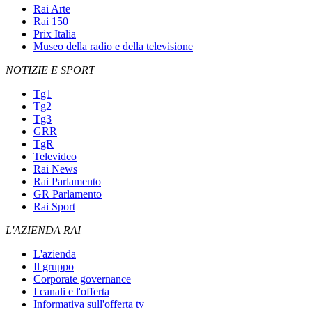
Rai Arte
Rai 150
Prix Italia
Museo della radio e della televisione
NOTIZIE E SPORT
Tg1
Tg2
Tg3
GRR
TgR
Televideo
Rai News
Rai Parlamento
GR Parlamento
Rai Sport
L'AZIENDA RAI
L'azienda
Il gruppo
Corporate governance
I canali e l'offerta
Informativa sull'offerta tv