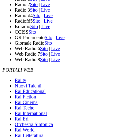
Radio 2
Sito
|
Live
Radio 3
Sito
|
Live
Radiofd4
Sito
|
Live
Radiofd5
Sito
|
Live
Isoradio
Sito
|
Live
CCISS
Sito
GR Parlamento
Sito
|
Live
Giornale Radio
Sito
Web Radio 6
Sito
|
Live
Web Radio 7
Sito
|
Live
Web Radio 8
Sito
|
Live
PORTALI WEB
Rai.tv
Nuovi Talenti
Rai Educational
Rai Fiction
Rai Cinema
Rai Teche
Rai International
Rai Eri
Orchestra Sinfonica
Rai World
Rai Letteratura