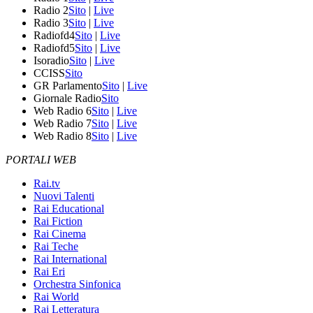
Radio 2
Sito
|
Live
Radio 3
Sito
|
Live
Radiofd4
Sito
|
Live
Radiofd5
Sito
|
Live
Isoradio
Sito
|
Live
CCISS
Sito
GR Parlamento
Sito
|
Live
Giornale Radio
Sito
Web Radio 6
Sito
|
Live
Web Radio 7
Sito
|
Live
Web Radio 8
Sito
|
Live
PORTALI WEB
Rai.tv
Nuovi Talenti
Rai Educational
Rai Fiction
Rai Cinema
Rai Teche
Rai International
Rai Eri
Orchestra Sinfonica
Rai World
Rai Letteratura