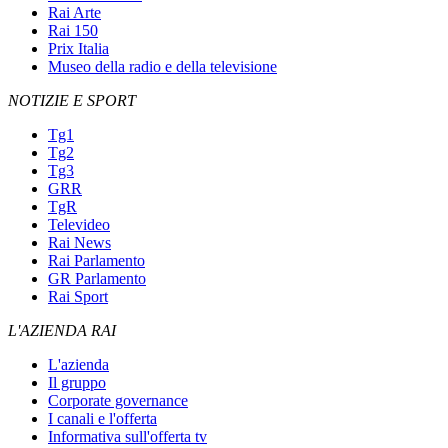
Rai Arte
Rai 150
Prix Italia
Museo della radio e della televisione
NOTIZIE E SPORT
Tg1
Tg2
Tg3
GRR
TgR
Televideo
Rai News
Rai Parlamento
GR Parlamento
Rai Sport
L'AZIENDA RAI
L'azienda
Il gruppo
Corporate governance
I canali e l'offerta
Informativa sull'offerta tv