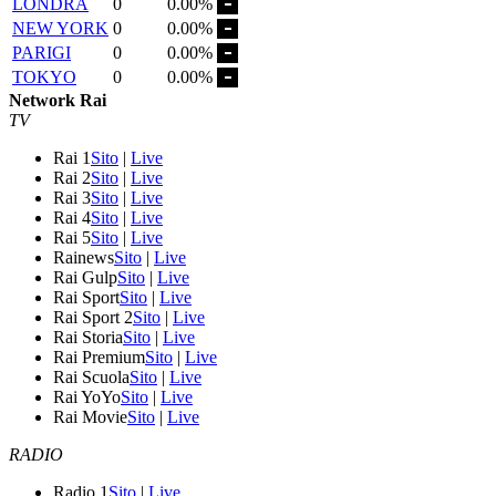
LONDRA
0
0.00%
NEW YORK
0
0.00%
PARIGI
0
0.00%
TOKYO
0
0.00%
Network Rai
TV
Rai 1
Sito
|
Live
Rai 2
Sito
|
Live
Rai 3
Sito
|
Live
Rai 4
Sito
|
Live
Rai 5
Sito
|
Live
Rainews
Sito
|
Live
Rai Gulp
Sito
|
Live
Rai Sport
Sito
|
Live
Rai Sport 2
Sito
|
Live
Rai Storia
Sito
|
Live
Rai Premium
Sito
|
Live
Rai Scuola
Sito
|
Live
Rai YoYo
Sito
|
Live
Rai Movie
Sito
|
Live
RADIO
Radio 1
Sito
|
Live