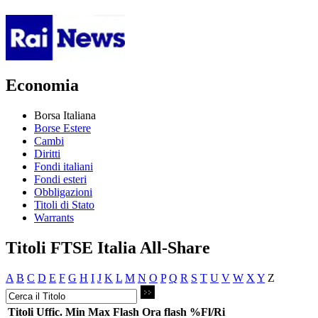
Economia
Borsa Italiana
Borse Estere
Cambi
Diritti
Fondi italiani
Fondi esteri
Obbligazioni
Titoli di Stato
Warrants
Titoli FTSE Italia All-Share
A
B
C
D
E
F
G
H
I
J
K
L
M
N
O
P
Q
R
S
T
U
V
W
X
Y
Z
Titoli
Uffic.
Min
Max
Flash
Ora flash
%Fl/Ri