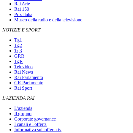
Rai Arte
Rai 150
Prix Italia
Museo della radio e della televisione
NOTIZIE E SPORT
Tg1
Tg2
Tg3
GRR
TgR
Televideo
Rai News
Rai Parlamento
GR Parlamento
Rai Sport
L'AZIENDA RAI
L'azienda
Il gruppo
Corporate governance
I canali e l'offerta
Informativa sull'offerta tv