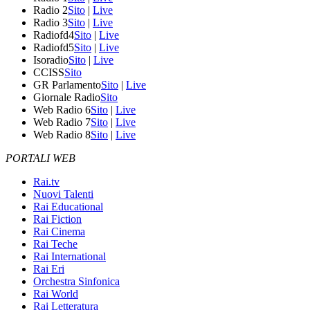
Radio 2
Sito
|
Live
Radio 3
Sito
|
Live
Radiofd4
Sito
|
Live
Radiofd5
Sito
|
Live
Isoradio
Sito
|
Live
CCISS
Sito
GR Parlamento
Sito
|
Live
Giornale Radio
Sito
Web Radio 6
Sito
|
Live
Web Radio 7
Sito
|
Live
Web Radio 8
Sito
|
Live
PORTALI WEB
Rai.tv
Nuovi Talenti
Rai Educational
Rai Fiction
Rai Cinema
Rai Teche
Rai International
Rai Eri
Orchestra Sinfonica
Rai World
Rai Letteratura