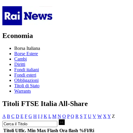
Economia
Borsa Italiana
Borse Estere
Cambi
Diritti
Fondi italiani
Fondi esteri
Obbligazioni
Titoli di Stato
Warrants
Titoli FTSE Italia All-Share
A
B
C
D
E
F
G
H
I
J
K
L
M
N
O
P
Q
R
S
T
U
V
W
X
Y
Z
Titoli
Uffic.
Min
Max
Flash
Ora flash
%Fl/Ri