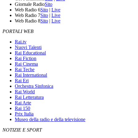
Giornale Radio
Sito
Web Radio 6
Sito
|
Live
Web Radio 7
Sito
|
Live
Web Radio 8
Sito
|
Live
PORTALI WEB
Rai.tv
Nuovi Talenti
Rai Educational
Rai Fiction
Rai Cinema
Rai Teche
Rai International
Rai Eri
Orchestra Sinfonica
Rai World
Rai Letteratura
Rai Arte
Rai 150
Prix Italia
Museo della radio e della televisione
NOTIZIE E SPORT