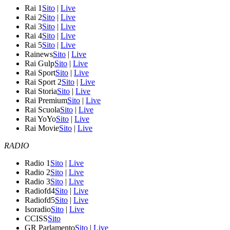
Rai 1
Sito
|
Live
Rai 2
Sito
|
Live
Rai 3
Sito
|
Live
Rai 4
Sito
|
Live
Rai 5
Sito
|
Live
Rainews
Sito
|
Live
Rai Gulp
Sito
|
Live
Rai Sport
Sito
|
Live
Rai Sport 2
Sito
|
Live
Rai Storia
Sito
|
Live
Rai Premium
Sito
|
Live
Rai Scuola
Sito
|
Live
Rai YoYo
Sito
|
Live
Rai Movie
Sito
|
Live
RADIO
Radio 1
Sito
|
Live
Radio 2
Sito
|
Live
Radio 3
Sito
|
Live
Radiofd4
Sito
|
Live
Radiofd5
Sito
|
Live
Isoradio
Sito
|
Live
CCISS
Sito
GR Parlamento
Sito
|
Live