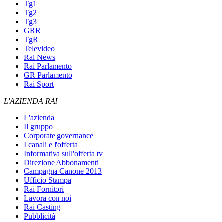
Tg1
Tg2
Tg3
GRR
TgR
Televideo
Rai News
Rai Parlamento
GR Parlamento
Rai Sport
L'AZIENDA RAI
L'azienda
Il gruppo
Corporate governance
I canali e l'offerta
Informativa sull'offerta tv
Direzione Abbonamenti
Campagna Canone 2013
Ufficio Stampa
Rai Fornitori
Lavora con noi
Rai Casting
Pubblicità