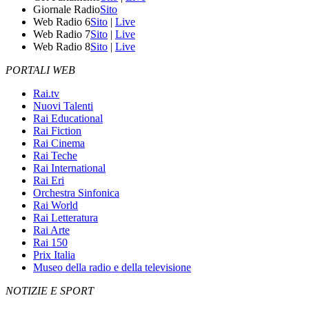
Giornale Radio
Sito
Web Radio 6
Sito
|
Live
Web Radio 7
Sito
|
Live
Web Radio 8
Sito
|
Live
PORTALI WEB
Rai.tv
Nuovi Talenti
Rai Educational
Rai Fiction
Rai Cinema
Rai Teche
Rai International
Rai Eri
Orchestra Sinfonica
Rai World
Rai Letteratura
Rai Arte
Rai 150
Prix Italia
Museo della radio e della televisione
NOTIZIE E SPORT