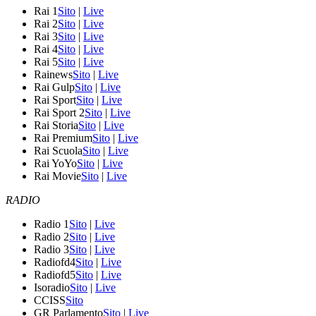
Rai 1
Sito
|
Live
Rai 2
Sito
|
Live
Rai 3
Sito
|
Live
Rai 4
Sito
|
Live
Rai 5
Sito
|
Live
Rainews
Sito
|
Live
Rai Gulp
Sito
|
Live
Rai Sport
Sito
|
Live
Rai Sport 2
Sito
|
Live
Rai Storia
Sito
|
Live
Rai Premium
Sito
|
Live
Rai Scuola
Sito
|
Live
Rai YoYo
Sito
|
Live
Rai Movie
Sito
|
Live
RADIO
Radio 1
Sito
|
Live
Radio 2
Sito
|
Live
Radio 3
Sito
|
Live
Radiofd4
Sito
|
Live
Radiofd5
Sito
|
Live
Isoradio
Sito
|
Live
CCISS
Sito
GR Parlamento
Sito
|
Live