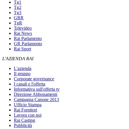
Tg1
Tg2
Tg3
GRR
TgR
Televideo
Rai News
Rai Parlamento
GR Parlamento
Rai Sport
L'AZIENDA RAI
L'azienda
Il gruppo
Corporate governance
I canali e l'offerta
Informativa sull'offerta tv
Direzione Abbonamenti
Campagna Canone 2013
Ufficio Stampa
Rai Fornitori
Lavora con noi
Rai Casting
Pubblicità