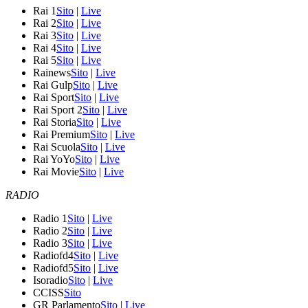
Rai 1
Sito
|
Live
Rai 2
Sito
|
Live
Rai 3
Sito
|
Live
Rai 4
Sito
|
Live
Rai 5
Sito
|
Live
Rainews
Sito
|
Live
Rai Gulp
Sito
|
Live
Rai Sport
Sito
|
Live
Rai Sport 2
Sito
|
Live
Rai Storia
Sito
|
Live
Rai Premium
Sito
|
Live
Rai Scuola
Sito
|
Live
Rai YoYo
Sito
|
Live
Rai Movie
Sito
|
Live
RADIO
Radio 1
Sito
|
Live
Radio 2
Sito
|
Live
Radio 3
Sito
|
Live
Radiofd4
Sito
|
Live
Radiofd5
Sito
|
Live
Isoradio
Sito
|
Live
CCISS
Sito
GR Parlamento
Sito
|
Live