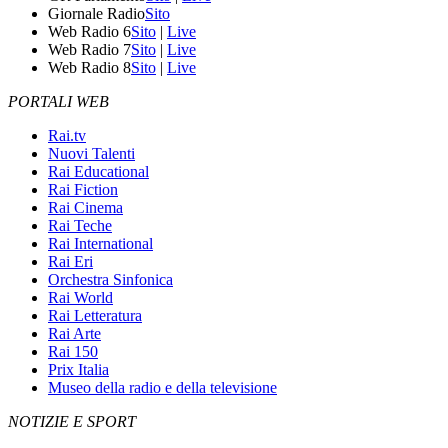
Giornale Radio
Sito
Web Radio 6
Sito
|
Live
Web Radio 7
Sito
|
Live
Web Radio 8
Sito
|
Live
PORTALI WEB
Rai.tv
Nuovi Talenti
Rai Educational
Rai Fiction
Rai Cinema
Rai Teche
Rai International
Rai Eri
Orchestra Sinfonica
Rai World
Rai Letteratura
Rai Arte
Rai 150
Prix Italia
Museo della radio e della televisione
NOTIZIE E SPORT