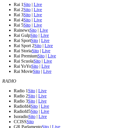
Rai 1
Sito
|
Live
Rai 2
Sito
|
Live
Rai 3
Sito
|
Live
Rai 4
Sito
|
Live
Rai 5
Sito
|
Live
Rainews
Sito
|
Live
Rai Gulp
Sito
|
Live
Rai Sport
Sito
|
Live
Rai Sport 2
Sito
|
Live
Rai Storia
Sito
|
Live
Rai Premium
Sito
|
Live
Rai Scuola
Sito
|
Live
Rai YoYo
Sito
|
Live
Rai Movie
Sito
|
Live
RADIO
Radio 1
Sito
|
Live
Radio 2
Sito
|
Live
Radio 3
Sito
|
Live
Radiofd4
Sito
|
Live
Radiofd5
Sito
|
Live
Isoradio
Sito
|
Live
CCISS
Sito
GR Parlamento
Sito
|
Live