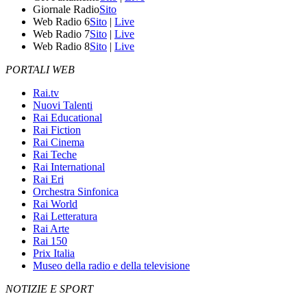
Giornale Radio
Sito
Web Radio 6
Sito
|
Live
Web Radio 7
Sito
|
Live
Web Radio 8
Sito
|
Live
PORTALI WEB
Rai.tv
Nuovi Talenti
Rai Educational
Rai Fiction
Rai Cinema
Rai Teche
Rai International
Rai Eri
Orchestra Sinfonica
Rai World
Rai Letteratura
Rai Arte
Rai 150
Prix Italia
Museo della radio e della televisione
NOTIZIE E SPORT