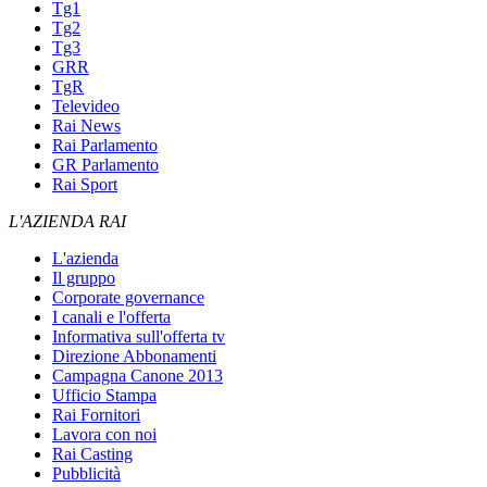
Tg1
Tg2
Tg3
GRR
TgR
Televideo
Rai News
Rai Parlamento
GR Parlamento
Rai Sport
L'AZIENDA RAI
L'azienda
Il gruppo
Corporate governance
I canali e l'offerta
Informativa sull'offerta tv
Direzione Abbonamenti
Campagna Canone 2013
Ufficio Stampa
Rai Fornitori
Lavora con noi
Rai Casting
Pubblicità