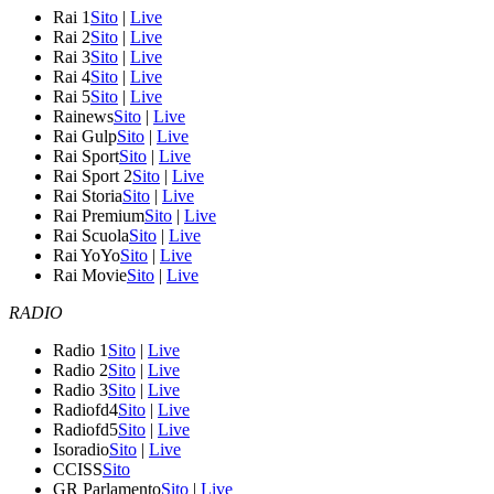
Rai 1
Sito
|
Live
Rai 2
Sito
|
Live
Rai 3
Sito
|
Live
Rai 4
Sito
|
Live
Rai 5
Sito
|
Live
Rainews
Sito
|
Live
Rai Gulp
Sito
|
Live
Rai Sport
Sito
|
Live
Rai Sport 2
Sito
|
Live
Rai Storia
Sito
|
Live
Rai Premium
Sito
|
Live
Rai Scuola
Sito
|
Live
Rai YoYo
Sito
|
Live
Rai Movie
Sito
|
Live
RADIO
Radio 1
Sito
|
Live
Radio 2
Sito
|
Live
Radio 3
Sito
|
Live
Radiofd4
Sito
|
Live
Radiofd5
Sito
|
Live
Isoradio
Sito
|
Live
CCISS
Sito
GR Parlamento
Sito
|
Live