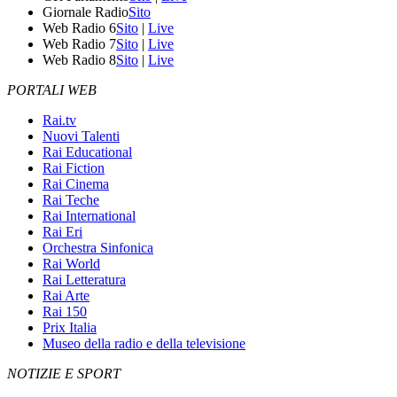
Giornale Radio
Sito
Web Radio 6
Sito
|
Live
Web Radio 7
Sito
|
Live
Web Radio 8
Sito
|
Live
PORTALI WEB
Rai.tv
Nuovi Talenti
Rai Educational
Rai Fiction
Rai Cinema
Rai Teche
Rai International
Rai Eri
Orchestra Sinfonica
Rai World
Rai Letteratura
Rai Arte
Rai 150
Prix Italia
Museo della radio e della televisione
NOTIZIE E SPORT