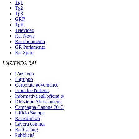
Tg1
Tg2
Tg3
GRR
TgR
Televideo
Rai News
Rai Parlamento
GR Parlamento
Rai Sport
L'AZIENDA RAI
L'azienda
Il gruppo
Corporate governance
I canali e l'offerta
Informativa sull'offerta tv
Direzione Abbonamenti
Campagna Canone 2013
Ufficio Stampa
Rai Fornitori
Lavora con noi
Rai Casting
Pubblicità