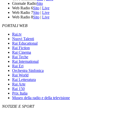
Giornale Radio
Sito
Web Radio 6
Sito
|
Live
Web Radio 7
Sito
|
Live
Web Radio 8
Sito
|
Live
PORTALI WEB
Rai.tv
Nuovi Talenti
Rai Educational
Rai Fiction
Rai Cinema
Rai Teche
Rai International
Rai Eri
Orchestra Sinfonica
Rai World
Rai Letteratura
Rai Arte
Rai 150
Prix Italia
Museo della radio e della televisione
NOTIZIE E SPORT