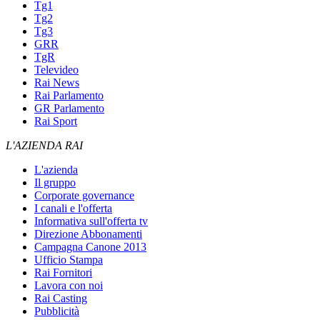
Tg1
Tg2
Tg3
GRR
TgR
Televideo
Rai News
Rai Parlamento
GR Parlamento
Rai Sport
L'AZIENDA RAI
L'azienda
Il gruppo
Corporate governance
I canali e l'offerta
Informativa sull'offerta tv
Direzione Abbonamenti
Campagna Canone 2013
Ufficio Stampa
Rai Fornitori
Lavora con noi
Rai Casting
Pubblicità