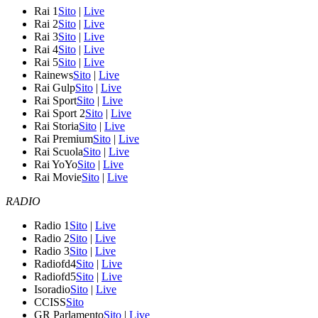
Rai 1
Sito
|
Live
Rai 2
Sito
|
Live
Rai 3
Sito
|
Live
Rai 4
Sito
|
Live
Rai 5
Sito
|
Live
Rainews
Sito
|
Live
Rai Gulp
Sito
|
Live
Rai Sport
Sito
|
Live
Rai Sport 2
Sito
|
Live
Rai Storia
Sito
|
Live
Rai Premium
Sito
|
Live
Rai Scuola
Sito
|
Live
Rai YoYo
Sito
|
Live
Rai Movie
Sito
|
Live
RADIO
Radio 1
Sito
|
Live
Radio 2
Sito
|
Live
Radio 3
Sito
|
Live
Radiofd4
Sito
|
Live
Radiofd5
Sito
|
Live
Isoradio
Sito
|
Live
CCISS
Sito
GR Parlamento
Sito
|
Live