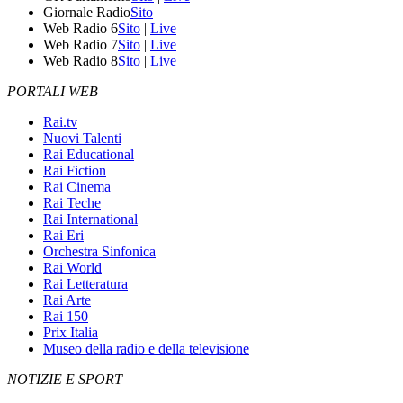
Giornale Radio
Sito
Web Radio 6
Sito
|
Live
Web Radio 7
Sito
|
Live
Web Radio 8
Sito
|
Live
PORTALI WEB
Rai.tv
Nuovi Talenti
Rai Educational
Rai Fiction
Rai Cinema
Rai Teche
Rai International
Rai Eri
Orchestra Sinfonica
Rai World
Rai Letteratura
Rai Arte
Rai 150
Prix Italia
Museo della radio e della televisione
NOTIZIE E SPORT