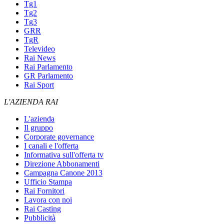
Tg1
Tg2
Tg3
GRR
TgR
Televideo
Rai News
Rai Parlamento
GR Parlamento
Rai Sport
L'AZIENDA RAI
L'azienda
Il gruppo
Corporate governance
I canali e l'offerta
Informativa sull'offerta tv
Direzione Abbonamenti
Campagna Canone 2013
Ufficio Stampa
Rai Fornitori
Lavora con noi
Rai Casting
Pubblicità