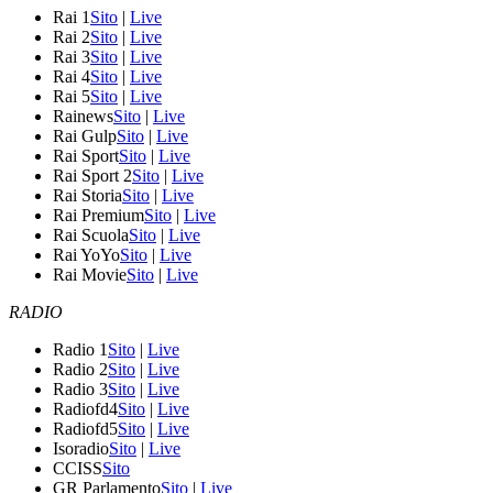
Rai 1
Sito
|
Live
Rai 2
Sito
|
Live
Rai 3
Sito
|
Live
Rai 4
Sito
|
Live
Rai 5
Sito
|
Live
Rainews
Sito
|
Live
Rai Gulp
Sito
|
Live
Rai Sport
Sito
|
Live
Rai Sport 2
Sito
|
Live
Rai Storia
Sito
|
Live
Rai Premium
Sito
|
Live
Rai Scuola
Sito
|
Live
Rai YoYo
Sito
|
Live
Rai Movie
Sito
|
Live
RADIO
Radio 1
Sito
|
Live
Radio 2
Sito
|
Live
Radio 3
Sito
|
Live
Radiofd4
Sito
|
Live
Radiofd5
Sito
|
Live
Isoradio
Sito
|
Live
CCISS
Sito
GR Parlamento
Sito
|
Live