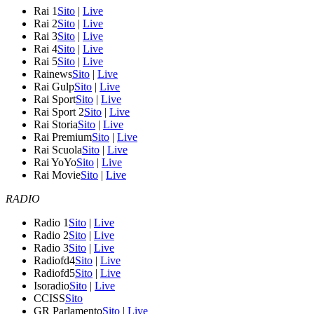
Rai 1
Sito
|
Live
Rai 2
Sito
|
Live
Rai 3
Sito
|
Live
Rai 4
Sito
|
Live
Rai 5
Sito
|
Live
Rainews
Sito
|
Live
Rai Gulp
Sito
|
Live
Rai Sport
Sito
|
Live
Rai Sport 2
Sito
|
Live
Rai Storia
Sito
|
Live
Rai Premium
Sito
|
Live
Rai Scuola
Sito
|
Live
Rai YoYo
Sito
|
Live
Rai Movie
Sito
|
Live
RADIO
Radio 1
Sito
|
Live
Radio 2
Sito
|
Live
Radio 3
Sito
|
Live
Radiofd4
Sito
|
Live
Radiofd5
Sito
|
Live
Isoradio
Sito
|
Live
CCISS
Sito
GR Parlamento
Sito
|
Live