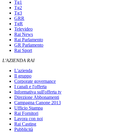
Tg1
Tg2
Tg3
GRR
TgR
Televideo
Rai News
Rai Parlamento
GR Parlamento
Rai Sport
L'AZIENDA RAI
L'azienda
Il gruppo
Corporate governance
I canali e l'offerta
Informativa sull'offerta tv
Direzione Abbonamenti
Campagna Canone 2013
Ufficio Stampa
Rai Fornitori
Lavora con noi
Rai Casting
Pubblicità