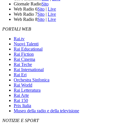
Giornale Radio
Sito
Web Radio 6
Sito
|
Live
Web Radio 7
Sito
|
Live
Web Radio 8
Sito
|
Live
PORTALI WEB
Rai.tv
Nuovi Talenti
Rai Educational
Rai Fiction
Rai Cinema
Rai Teche
Rai International
Rai Eri
Orchestra Sinfonica
Rai World
Rai Letteratura
Rai Arte
Rai 150
Prix Italia
Museo della radio e della televisione
NOTIZIE E SPORT