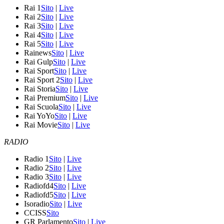
Rai 1
Sito
|
Live
Rai 2
Sito
|
Live
Rai 3
Sito
|
Live
Rai 4
Sito
|
Live
Rai 5
Sito
|
Live
Rainews
Sito
|
Live
Rai Gulp
Sito
|
Live
Rai Sport
Sito
|
Live
Rai Sport 2
Sito
|
Live
Rai Storia
Sito
|
Live
Rai Premium
Sito
|
Live
Rai Scuola
Sito
|
Live
Rai YoYo
Sito
|
Live
Rai Movie
Sito
|
Live
RADIO
Radio 1
Sito
|
Live
Radio 2
Sito
|
Live
Radio 3
Sito
|
Live
Radiofd4
Sito
|
Live
Radiofd5
Sito
|
Live
Isoradio
Sito
|
Live
CCISS
Sito
GR Parlamento
Sito
|
Live