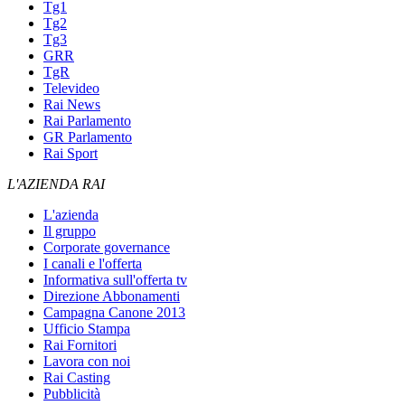
Tg1
Tg2
Tg3
GRR
TgR
Televideo
Rai News
Rai Parlamento
GR Parlamento
Rai Sport
L'AZIENDA RAI
L'azienda
Il gruppo
Corporate governance
I canali e l'offerta
Informativa sull'offerta tv
Direzione Abbonamenti
Campagna Canone 2013
Ufficio Stampa
Rai Fornitori
Lavora con noi
Rai Casting
Pubblicità