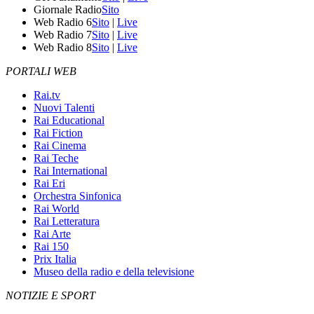
Giornale Radio
Sito
Web Radio 6
Sito
|
Live
Web Radio 7
Sito
|
Live
Web Radio 8
Sito
|
Live
PORTALI WEB
Rai.tv
Nuovi Talenti
Rai Educational
Rai Fiction
Rai Cinema
Rai Teche
Rai International
Rai Eri
Orchestra Sinfonica
Rai World
Rai Letteratura
Rai Arte
Rai 150
Prix Italia
Museo della radio e della televisione
NOTIZIE E SPORT