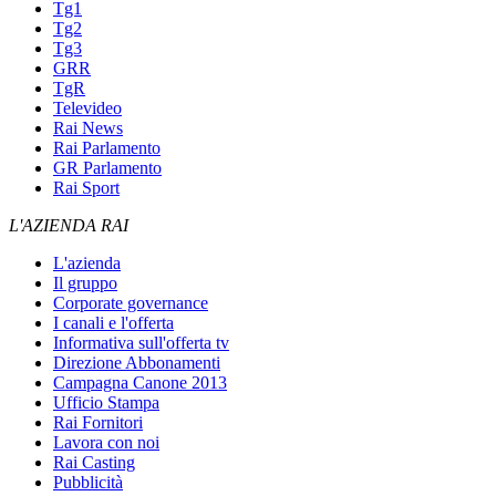
Tg1
Tg2
Tg3
GRR
TgR
Televideo
Rai News
Rai Parlamento
GR Parlamento
Rai Sport
L'AZIENDA RAI
L'azienda
Il gruppo
Corporate governance
I canali e l'offerta
Informativa sull'offerta tv
Direzione Abbonamenti
Campagna Canone 2013
Ufficio Stampa
Rai Fornitori
Lavora con noi
Rai Casting
Pubblicità