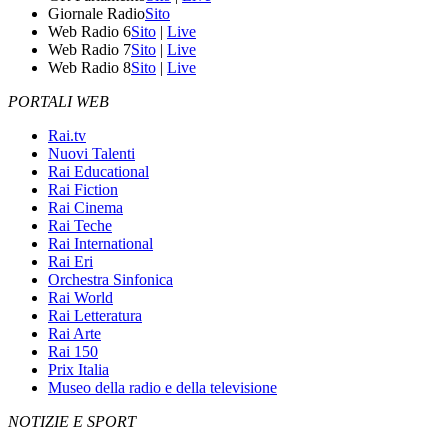
Giornale Radio
Sito
Web Radio 6
Sito
|
Live
Web Radio 7
Sito
|
Live
Web Radio 8
Sito
|
Live
PORTALI WEB
Rai.tv
Nuovi Talenti
Rai Educational
Rai Fiction
Rai Cinema
Rai Teche
Rai International
Rai Eri
Orchestra Sinfonica
Rai World
Rai Letteratura
Rai Arte
Rai 150
Prix Italia
Museo della radio e della televisione
NOTIZIE E SPORT