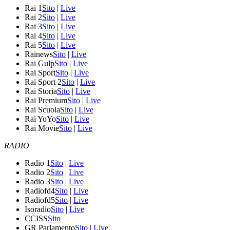
Rai 1
Sito
|
Live
Rai 2
Sito
|
Live
Rai 3
Sito
|
Live
Rai 4
Sito
|
Live
Rai 5
Sito
|
Live
Rainews
Sito
|
Live
Rai Gulp
Sito
|
Live
Rai Sport
Sito
|
Live
Rai Sport 2
Sito
|
Live
Rai Storia
Sito
|
Live
Rai Premium
Sito
|
Live
Rai Scuola
Sito
|
Live
Rai YoYo
Sito
|
Live
Rai Movie
Sito
|
Live
RADIO
Radio 1
Sito
|
Live
Radio 2
Sito
|
Live
Radio 3
Sito
|
Live
Radiofd4
Sito
|
Live
Radiofd5
Sito
|
Live
Isoradio
Sito
|
Live
CCISS
Sito
GR Parlamento
Sito
|
Live