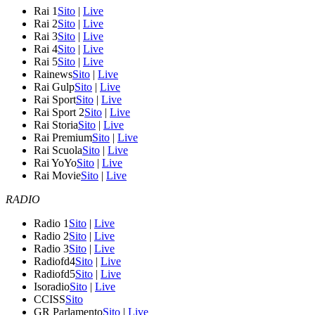
Rai 1
Sito
|
Live
Rai 2
Sito
|
Live
Rai 3
Sito
|
Live
Rai 4
Sito
|
Live
Rai 5
Sito
|
Live
Rainews
Sito
|
Live
Rai Gulp
Sito
|
Live
Rai Sport
Sito
|
Live
Rai Sport 2
Sito
|
Live
Rai Storia
Sito
|
Live
Rai Premium
Sito
|
Live
Rai Scuola
Sito
|
Live
Rai YoYo
Sito
|
Live
Rai Movie
Sito
|
Live
RADIO
Radio 1
Sito
|
Live
Radio 2
Sito
|
Live
Radio 3
Sito
|
Live
Radiofd4
Sito
|
Live
Radiofd5
Sito
|
Live
Isoradio
Sito
|
Live
CCISS
Sito
GR Parlamento
Sito
|
Live