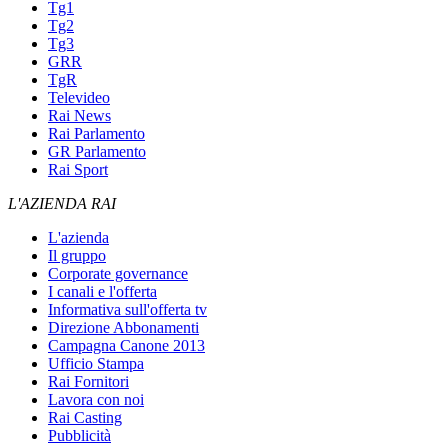
Tg1
Tg2
Tg3
GRR
TgR
Televideo
Rai News
Rai Parlamento
GR Parlamento
Rai Sport
L'AZIENDA RAI
L'azienda
Il gruppo
Corporate governance
I canali e l'offerta
Informativa sull'offerta tv
Direzione Abbonamenti
Campagna Canone 2013
Ufficio Stampa
Rai Fornitori
Lavora con noi
Rai Casting
Pubblicità