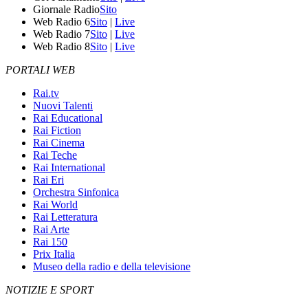
Giornale Radio
Sito
Web Radio 6
Sito
|
Live
Web Radio 7
Sito
|
Live
Web Radio 8
Sito
|
Live
PORTALI WEB
Rai.tv
Nuovi Talenti
Rai Educational
Rai Fiction
Rai Cinema
Rai Teche
Rai International
Rai Eri
Orchestra Sinfonica
Rai World
Rai Letteratura
Rai Arte
Rai 150
Prix Italia
Museo della radio e della televisione
NOTIZIE E SPORT