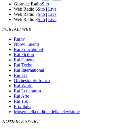
Giornale Radio
Sito
Web Radio 6
Sito
|
Live
Web Radio 7
Sito
|
Live
Web Radio 8
Sito
|
Live
PORTALI WEB
Rai.tv
Nuovi Talenti
Rai Educational
Rai Fiction
Rai Cinema
Rai Teche
Rai International
Rai Eri
Orchestra Sinfonica
Rai World
Rai Letteratura
Rai Arte
Rai 150
Prix Italia
Museo della radio e della televisione
NOTIZIE E SPORT