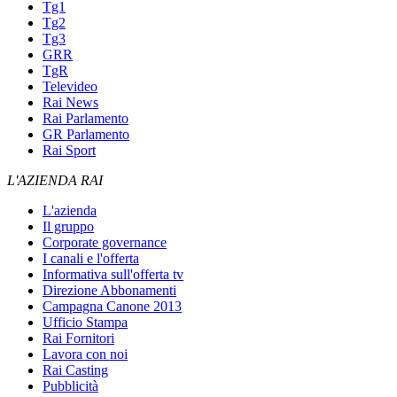
Tg1
Tg2
Tg3
GRR
TgR
Televideo
Rai News
Rai Parlamento
GR Parlamento
Rai Sport
L'AZIENDA RAI
L'azienda
Il gruppo
Corporate governance
I canali e l'offerta
Informativa sull'offerta tv
Direzione Abbonamenti
Campagna Canone 2013
Ufficio Stampa
Rai Fornitori
Lavora con noi
Rai Casting
Pubblicità