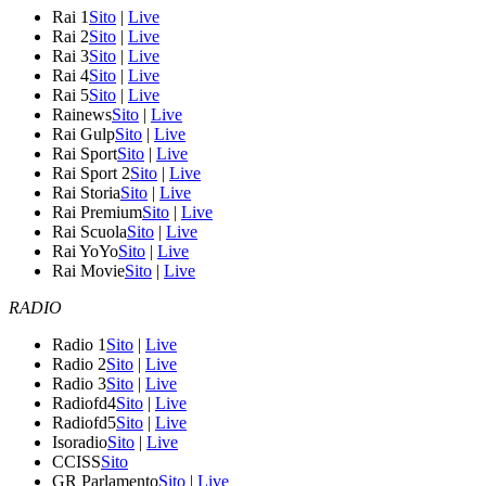
Rai 1
Sito
|
Live
Rai 2
Sito
|
Live
Rai 3
Sito
|
Live
Rai 4
Sito
|
Live
Rai 5
Sito
|
Live
Rainews
Sito
|
Live
Rai Gulp
Sito
|
Live
Rai Sport
Sito
|
Live
Rai Sport 2
Sito
|
Live
Rai Storia
Sito
|
Live
Rai Premium
Sito
|
Live
Rai Scuola
Sito
|
Live
Rai YoYo
Sito
|
Live
Rai Movie
Sito
|
Live
RADIO
Radio 1
Sito
|
Live
Radio 2
Sito
|
Live
Radio 3
Sito
|
Live
Radiofd4
Sito
|
Live
Radiofd5
Sito
|
Live
Isoradio
Sito
|
Live
CCISS
Sito
GR Parlamento
Sito
|
Live