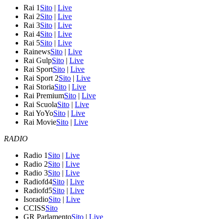
Rai 1
Sito
|
Live
Rai 2
Sito
|
Live
Rai 3
Sito
|
Live
Rai 4
Sito
|
Live
Rai 5
Sito
|
Live
Rainews
Sito
|
Live
Rai Gulp
Sito
|
Live
Rai Sport
Sito
|
Live
Rai Sport 2
Sito
|
Live
Rai Storia
Sito
|
Live
Rai Premium
Sito
|
Live
Rai Scuola
Sito
|
Live
Rai YoYo
Sito
|
Live
Rai Movie
Sito
|
Live
RADIO
Radio 1
Sito
|
Live
Radio 2
Sito
|
Live
Radio 3
Sito
|
Live
Radiofd4
Sito
|
Live
Radiofd5
Sito
|
Live
Isoradio
Sito
|
Live
CCISS
Sito
GR Parlamento
Sito
|
Live