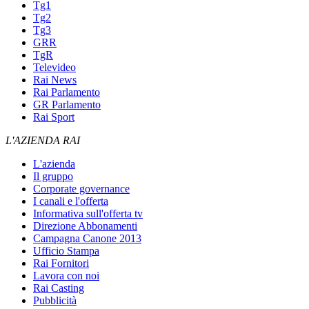
Tg1
Tg2
Tg3
GRR
TgR
Televideo
Rai News
Rai Parlamento
GR Parlamento
Rai Sport
L'AZIENDA RAI
L'azienda
Il gruppo
Corporate governance
I canali e l'offerta
Informativa sull'offerta tv
Direzione Abbonamenti
Campagna Canone 2013
Ufficio Stampa
Rai Fornitori
Lavora con noi
Rai Casting
Pubblicità