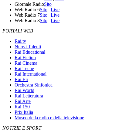
Giornale Radio
Sito
Web Radio 6
Sito
|
Live
Web Radio 7
Sito
|
Live
Web Radio 8
Sito
|
Live
PORTALI WEB
Rai.tv
Nuovi Talenti
Rai Educational
Rai Fiction
Rai Cinema
Rai Teche
Rai International
Rai Eri
Orchestra Sinfonica
Rai World
Rai Letteratura
Rai Arte
Rai 150
Prix Italia
Museo della radio e della televisione
NOTIZIE E SPORT