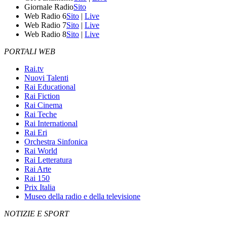
Giornale Radio
Sito
Web Radio 6
Sito
|
Live
Web Radio 7
Sito
|
Live
Web Radio 8
Sito
|
Live
PORTALI WEB
Rai.tv
Nuovi Talenti
Rai Educational
Rai Fiction
Rai Cinema
Rai Teche
Rai International
Rai Eri
Orchestra Sinfonica
Rai World
Rai Letteratura
Rai Arte
Rai 150
Prix Italia
Museo della radio e della televisione
NOTIZIE E SPORT