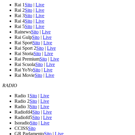
Rai 1
Sito
|
Live
Rai 2
Sito
|
Live
Rai 3
Sito
|
Live
Rai 4
Sito
|
Live
Rai 5
Sito
|
Live
Rainews
Sito
|
Live
Rai Gulp
Sito
|
Live
Rai Sport
Sito
|
Live
Rai Sport 2
Sito
|
Live
Rai Storia
Sito
|
Live
Rai Premium
Sito
|
Live
Rai Scuola
Sito
|
Live
Rai YoYo
Sito
|
Live
Rai Movie
Sito
|
Live
RADIO
Radio 1
Sito
|
Live
Radio 2
Sito
|
Live
Radio 3
Sito
|
Live
Radiofd4
Sito
|
Live
Radiofd5
Sito
|
Live
Isoradio
Sito
|
Live
CCISS
Sito
GR Parlamento
Sito
|
Live