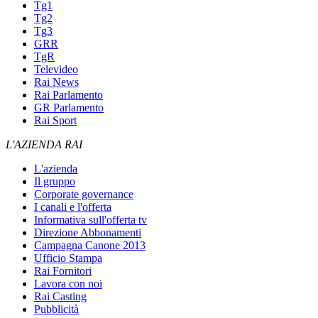
Tg1
Tg2
Tg3
GRR
TgR
Televideo
Rai News
Rai Parlamento
GR Parlamento
Rai Sport
L'AZIENDA RAI
L'azienda
Il gruppo
Corporate governance
I canali e l'offerta
Informativa sull'offerta tv
Direzione Abbonamenti
Campagna Canone 2013
Ufficio Stampa
Rai Fornitori
Lavora con noi
Rai Casting
Pubblicità