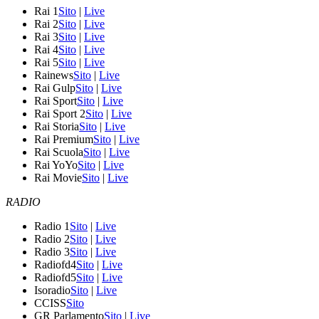
Rai 1
Sito
|
Live
Rai 2
Sito
|
Live
Rai 3
Sito
|
Live
Rai 4
Sito
|
Live
Rai 5
Sito
|
Live
Rainews
Sito
|
Live
Rai Gulp
Sito
|
Live
Rai Sport
Sito
|
Live
Rai Sport 2
Sito
|
Live
Rai Storia
Sito
|
Live
Rai Premium
Sito
|
Live
Rai Scuola
Sito
|
Live
Rai YoYo
Sito
|
Live
Rai Movie
Sito
|
Live
RADIO
Radio 1
Sito
|
Live
Radio 2
Sito
|
Live
Radio 3
Sito
|
Live
Radiofd4
Sito
|
Live
Radiofd5
Sito
|
Live
Isoradio
Sito
|
Live
CCISS
Sito
GR Parlamento
Sito
|
Live