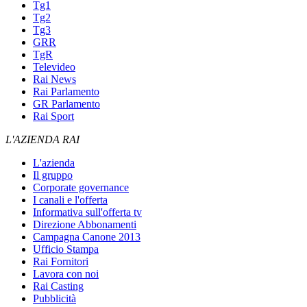
Tg1
Tg2
Tg3
GRR
TgR
Televideo
Rai News
Rai Parlamento
GR Parlamento
Rai Sport
L'AZIENDA RAI
L'azienda
Il gruppo
Corporate governance
I canali e l'offerta
Informativa sull'offerta tv
Direzione Abbonamenti
Campagna Canone 2013
Ufficio Stampa
Rai Fornitori
Lavora con noi
Rai Casting
Pubblicità