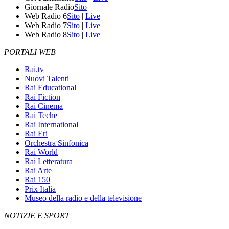
Giornale Radio
Sito
Web Radio 6
Sito
|
Live
Web Radio 7
Sito
|
Live
Web Radio 8
Sito
|
Live
PORTALI WEB
Rai.tv
Nuovi Talenti
Rai Educational
Rai Fiction
Rai Cinema
Rai Teche
Rai International
Rai Eri
Orchestra Sinfonica
Rai World
Rai Letteratura
Rai Arte
Rai 150
Prix Italia
Museo della radio e della televisione
NOTIZIE E SPORT