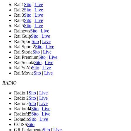
Rai 1
Sito
|
Live
Rai 2
Sito
|
Live
Rai 3
Sito
|
Live
Rai 4
Sito
|
Live
Rai 5
Sito
|
Live
Rainews
Sito
|
Live
Rai Gulp
Sito
|
Live
Rai Sport
Sito
|
Live
Rai Sport 2
Sito
|
Live
Rai Storia
Sito
|
Live
Rai Premium
Sito
|
Live
Rai Scuola
Sito
|
Live
Rai YoYo
Sito
|
Live
Rai Movie
Sito
|
Live
RADIO
Radio 1
Sito
|
Live
Radio 2
Sito
|
Live
Radio 3
Sito
|
Live
Radiofd4
Sito
|
Live
Radiofd5
Sito
|
Live
Isoradio
Sito
|
Live
CCISS
Sito
GR Parlamento
Sito
|
Live