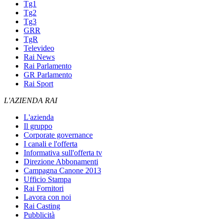
Tg1
Tg2
Tg3
GRR
TgR
Televideo
Rai News
Rai Parlamento
GR Parlamento
Rai Sport
L'AZIENDA RAI
L'azienda
Il gruppo
Corporate governance
I canali e l'offerta
Informativa sull'offerta tv
Direzione Abbonamenti
Campagna Canone 2013
Ufficio Stampa
Rai Fornitori
Lavora con noi
Rai Casting
Pubblicità