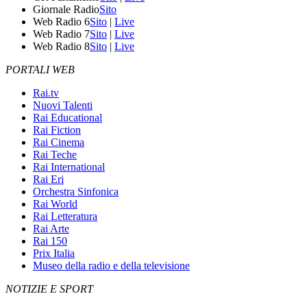
Giornale Radio
Sito
Web Radio 6
Sito
|
Live
Web Radio 7
Sito
|
Live
Web Radio 8
Sito
|
Live
PORTALI WEB
Rai.tv
Nuovi Talenti
Rai Educational
Rai Fiction
Rai Cinema
Rai Teche
Rai International
Rai Eri
Orchestra Sinfonica
Rai World
Rai Letteratura
Rai Arte
Rai 150
Prix Italia
Museo della radio e della televisione
NOTIZIE E SPORT