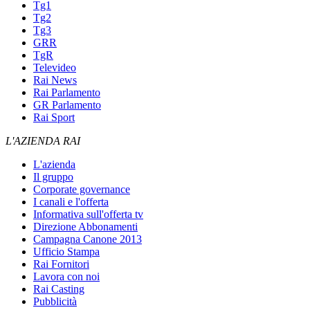
Tg1
Tg2
Tg3
GRR
TgR
Televideo
Rai News
Rai Parlamento
GR Parlamento
Rai Sport
L'AZIENDA RAI
L'azienda
Il gruppo
Corporate governance
I canali e l'offerta
Informativa sull'offerta tv
Direzione Abbonamenti
Campagna Canone 2013
Ufficio Stampa
Rai Fornitori
Lavora con noi
Rai Casting
Pubblicità