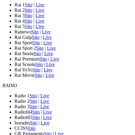
Rai 1
Sito
|
Live
Rai 2
Sito
|
Live
Rai 3
Sito
|
Live
Rai 4
Sito
|
Live
Rai 5
Sito
|
Live
Rainews
Sito
|
Live
Rai Gulp
Sito
|
Live
Rai Sport
Sito
|
Live
Rai Sport 2
Sito
|
Live
Rai Storia
Sito
|
Live
Rai Premium
Sito
|
Live
Rai Scuola
Sito
|
Live
Rai YoYo
Sito
|
Live
Rai Movie
Sito
|
Live
RADIO
Radio 1
Sito
|
Live
Radio 2
Sito
|
Live
Radio 3
Sito
|
Live
Radiofd4
Sito
|
Live
Radiofd5
Sito
|
Live
Isoradio
Sito
|
Live
CCISS
Sito
GR Parlamento
Sito
|
Live