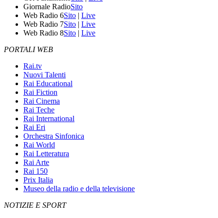
Giornale Radio
Sito
Web Radio 6
Sito
|
Live
Web Radio 7
Sito
|
Live
Web Radio 8
Sito
|
Live
PORTALI WEB
Rai.tv
Nuovi Talenti
Rai Educational
Rai Fiction
Rai Cinema
Rai Teche
Rai International
Rai Eri
Orchestra Sinfonica
Rai World
Rai Letteratura
Rai Arte
Rai 150
Prix Italia
Museo della radio e della televisione
NOTIZIE E SPORT