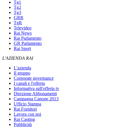
Tg1
Tg2
Tg3
GRR
TgR
Televideo
Rai News
Rai Parlamento
GR Parlamento
Rai Sport
L'AZIENDA RAI
L'azienda
Il gruppo
Corporate governance
I canali e l'offerta
Informativa sull'offerta tv
Direzione Abbonamenti
Campagna Canone 2013
Ufficio Stampa
Rai Fornitori
Lavora con noi
Rai Casting
Pubblicità