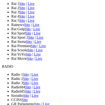
Rai 1
Sito
|
Live
Rai 2
Sito
|
Live
Rai 3
Sito
|
Live
Rai 4
Sito
|
Live
Rai 5
Sito
|
Live
Rainews
Sito
|
Live
Rai Gulp
Sito
|
Live
Rai Sport
Sito
|
Live
Rai Sport 2
Sito
|
Live
Rai Storia
Sito
|
Live
Rai Premium
Sito
|
Live
Rai Scuola
Sito
|
Live
Rai YoYo
Sito
|
Live
Rai Movie
Sito
|
Live
RADIO
Radio 1
Sito
|
Live
Radio 2
Sito
|
Live
Radio 3
Sito
|
Live
Radiofd4
Sito
|
Live
Radiofd5
Sito
|
Live
Isoradio
Sito
|
Live
CCISS
Sito
GR Parlamento
Sito
|
Live