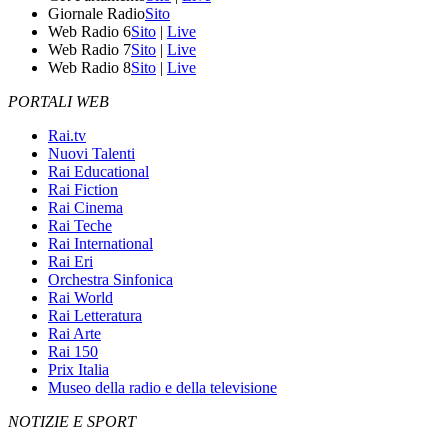
Giornale Radio
Sito
Web Radio 6
Sito
|
Live
Web Radio 7
Sito
|
Live
Web Radio 8
Sito
|
Live
PORTALI WEB
Rai.tv
Nuovi Talenti
Rai Educational
Rai Fiction
Rai Cinema
Rai Teche
Rai International
Rai Eri
Orchestra Sinfonica
Rai World
Rai Letteratura
Rai Arte
Rai 150
Prix Italia
Museo della radio e della televisione
NOTIZIE E SPORT