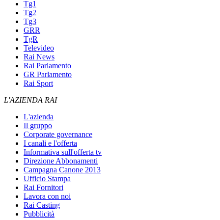
Tg1
Tg2
Tg3
GRR
TgR
Televideo
Rai News
Rai Parlamento
GR Parlamento
Rai Sport
L'AZIENDA RAI
L'azienda
Il gruppo
Corporate governance
I canali e l'offerta
Informativa sull'offerta tv
Direzione Abbonamenti
Campagna Canone 2013
Ufficio Stampa
Rai Fornitori
Lavora con noi
Rai Casting
Pubblicità