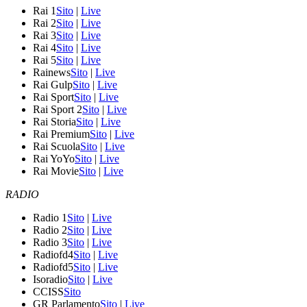
Rai 1
Sito
|
Live
Rai 2
Sito
|
Live
Rai 3
Sito
|
Live
Rai 4
Sito
|
Live
Rai 5
Sito
|
Live
Rainews
Sito
|
Live
Rai Gulp
Sito
|
Live
Rai Sport
Sito
|
Live
Rai Sport 2
Sito
|
Live
Rai Storia
Sito
|
Live
Rai Premium
Sito
|
Live
Rai Scuola
Sito
|
Live
Rai YoYo
Sito
|
Live
Rai Movie
Sito
|
Live
RADIO
Radio 1
Sito
|
Live
Radio 2
Sito
|
Live
Radio 3
Sito
|
Live
Radiofd4
Sito
|
Live
Radiofd5
Sito
|
Live
Isoradio
Sito
|
Live
CCISS
Sito
GR Parlamento
Sito
|
Live