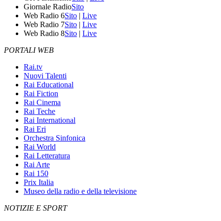
Giornale Radio
Sito
Web Radio 6
Sito
|
Live
Web Radio 7
Sito
|
Live
Web Radio 8
Sito
|
Live
PORTALI WEB
Rai.tv
Nuovi Talenti
Rai Educational
Rai Fiction
Rai Cinema
Rai Teche
Rai International
Rai Eri
Orchestra Sinfonica
Rai World
Rai Letteratura
Rai Arte
Rai 150
Prix Italia
Museo della radio e della televisione
NOTIZIE E SPORT