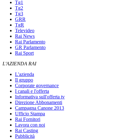
Tg1
Tg2
Tg3
GRR
TgR
Televideo
Rai News
Rai Parlamento
GR Parlamento
Rai Sport
L'AZIENDA RAI
L'azienda
Il gruppo
Corporate governance
I canali e l'offerta
Informativa sull'offerta tv
Direzione Abbonamenti
Campagna Canone 2013
Ufficio Stampa
Rai Fornitori
Lavora con noi
Rai Casting
Pubblicità