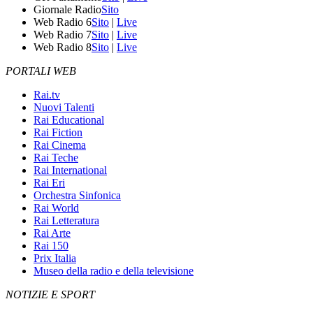
Giornale Radio
Sito
Web Radio 6
Sito
|
Live
Web Radio 7
Sito
|
Live
Web Radio 8
Sito
|
Live
PORTALI WEB
Rai.tv
Nuovi Talenti
Rai Educational
Rai Fiction
Rai Cinema
Rai Teche
Rai International
Rai Eri
Orchestra Sinfonica
Rai World
Rai Letteratura
Rai Arte
Rai 150
Prix Italia
Museo della radio e della televisione
NOTIZIE E SPORT