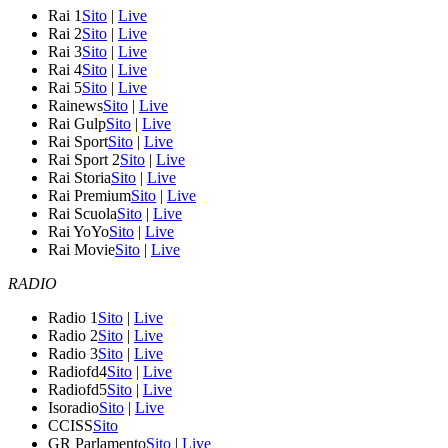
Rai 1
Sito
|
Live
Rai 2
Sito
|
Live
Rai 3
Sito
|
Live
Rai 4
Sito
|
Live
Rai 5
Sito
|
Live
Rainews
Sito
|
Live
Rai Gulp
Sito
|
Live
Rai Sport
Sito
|
Live
Rai Sport 2
Sito
|
Live
Rai Storia
Sito
|
Live
Rai Premium
Sito
|
Live
Rai Scuola
Sito
|
Live
Rai YoYo
Sito
|
Live
Rai Movie
Sito
|
Live
RADIO
Radio 1
Sito
|
Live
Radio 2
Sito
|
Live
Radio 3
Sito
|
Live
Radiofd4
Sito
|
Live
Radiofd5
Sito
|
Live
Isoradio
Sito
|
Live
CCISS
Sito
GR Parlamento
Sito
|
Live