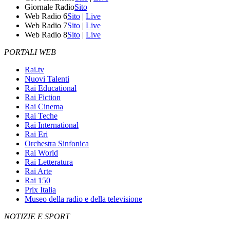
Giornale Radio
Sito
Web Radio 6
Sito
|
Live
Web Radio 7
Sito
|
Live
Web Radio 8
Sito
|
Live
PORTALI WEB
Rai.tv
Nuovi Talenti
Rai Educational
Rai Fiction
Rai Cinema
Rai Teche
Rai International
Rai Eri
Orchestra Sinfonica
Rai World
Rai Letteratura
Rai Arte
Rai 150
Prix Italia
Museo della radio e della televisione
NOTIZIE E SPORT