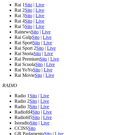
Rai 1
Sito
|
Live
Rai 2
Sito
|
Live
Rai 3
Sito
|
Live
Rai 4
Sito
|
Live
Rai 5
Sito
|
Live
Rainews
Sito
|
Live
Rai Gulp
Sito
|
Live
Rai Sport
Sito
|
Live
Rai Sport 2
Sito
|
Live
Rai Storia
Sito
|
Live
Rai Premium
Sito
|
Live
Rai Scuola
Sito
|
Live
Rai YoYo
Sito
|
Live
Rai Movie
Sito
|
Live
RADIO
Radio 1
Sito
|
Live
Radio 2
Sito
|
Live
Radio 3
Sito
|
Live
Radiofd4
Sito
|
Live
Radiofd5
Sito
|
Live
Isoradio
Sito
|
Live
CCISS
Sito
GR Parlamento
Sito
|
Live