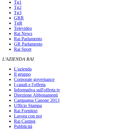
Tg1
Tg2
Tg3
GRR
TgR
Televideo
Rai News
Rai Parlamento
GR Parlamento
Rai Sport
L'AZIENDA RAI
L'azienda
Il gruppo
Corporate governance
I canali e l'offerta
Informativa sull'offerta tv
Direzione Abbonamenti
Campagna Canone 2013
Ufficio Stampa
Rai Fornitori
Lavora con noi
Rai Casting
Pubblicità