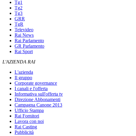
Tg1
Tg2
Tg3
GRR
TgR
Televideo
Rai News
Rai Parlamento
GR Parlamento
Rai Sport
L'AZIENDA RAI
L'azienda
Il gruppo
Corporate governance
I canali e l'offerta
Informativa sull'offerta tv
Direzione Abbonamenti
Campagna Canone 2013
Ufficio Stampa
Rai Fornitori
Lavora con noi
Rai Casting
Pubblicità