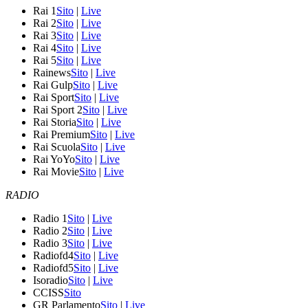
Rai 1
Sito
|
Live
Rai 2
Sito
|
Live
Rai 3
Sito
|
Live
Rai 4
Sito
|
Live
Rai 5
Sito
|
Live
Rainews
Sito
|
Live
Rai Gulp
Sito
|
Live
Rai Sport
Sito
|
Live
Rai Sport 2
Sito
|
Live
Rai Storia
Sito
|
Live
Rai Premium
Sito
|
Live
Rai Scuola
Sito
|
Live
Rai YoYo
Sito
|
Live
Rai Movie
Sito
|
Live
RADIO
Radio 1
Sito
|
Live
Radio 2
Sito
|
Live
Radio 3
Sito
|
Live
Radiofd4
Sito
|
Live
Radiofd5
Sito
|
Live
Isoradio
Sito
|
Live
CCISS
Sito
GR Parlamento
Sito
|
Live