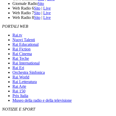
Giornale Radio
Sito
Web Radio 6
Sito
|
Live
Web Radio 7
Sito
|
Live
Web Radio 8
Sito
|
Live
PORTALI WEB
Rai.tv
Nuovi Talenti
Rai Educational
Rai Fiction
Rai Cinema
Rai Teche
Rai International
Rai Eri
Orchestra Sinfonica
Rai World
Rai Letteratura
Rai Arte
Rai 150
Prix Italia
Museo della radio e della televisione
NOTIZIE E SPORT