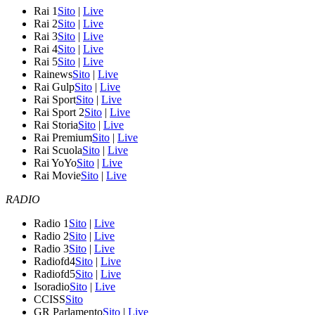
Rai 1
Sito
|
Live
Rai 2
Sito
|
Live
Rai 3
Sito
|
Live
Rai 4
Sito
|
Live
Rai 5
Sito
|
Live
Rainews
Sito
|
Live
Rai Gulp
Sito
|
Live
Rai Sport
Sito
|
Live
Rai Sport 2
Sito
|
Live
Rai Storia
Sito
|
Live
Rai Premium
Sito
|
Live
Rai Scuola
Sito
|
Live
Rai YoYo
Sito
|
Live
Rai Movie
Sito
|
Live
RADIO
Radio 1
Sito
|
Live
Radio 2
Sito
|
Live
Radio 3
Sito
|
Live
Radiofd4
Sito
|
Live
Radiofd5
Sito
|
Live
Isoradio
Sito
|
Live
CCISS
Sito
GR Parlamento
Sito
|
Live