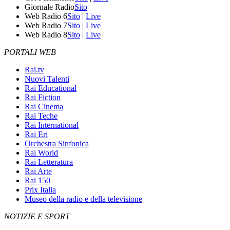
Giornale Radio
Sito
Web Radio 6
Sito
|
Live
Web Radio 7
Sito
|
Live
Web Radio 8
Sito
|
Live
PORTALI WEB
Rai.tv
Nuovi Talenti
Rai Educational
Rai Fiction
Rai Cinema
Rai Teche
Rai International
Rai Eri
Orchestra Sinfonica
Rai World
Rai Letteratura
Rai Arte
Rai 150
Prix Italia
Museo della radio e della televisione
NOTIZIE E SPORT