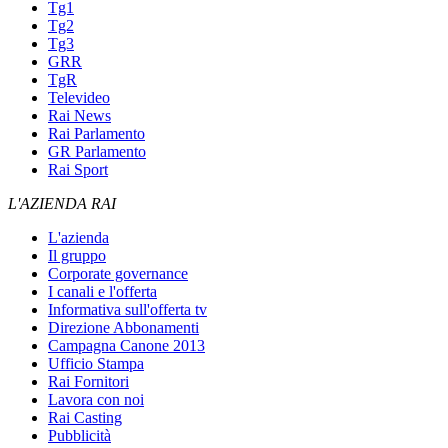
Tg1
Tg2
Tg3
GRR
TgR
Televideo
Rai News
Rai Parlamento
GR Parlamento
Rai Sport
L'AZIENDA RAI
L'azienda
Il gruppo
Corporate governance
I canali e l'offerta
Informativa sull'offerta tv
Direzione Abbonamenti
Campagna Canone 2013
Ufficio Stampa
Rai Fornitori
Lavora con noi
Rai Casting
Pubblicità