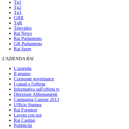
Tg1
Tg2
Tg3
GRR
TgR
Televideo
Rai News
Rai Parlamento
GR Parlamento
Rai Sport
L'AZIENDA RAI
L'azienda
Il gruppo
Corporate governance
I canali e l'offerta
Informativa sull'offerta tv
Direzione Abbonamenti
Campagna Canone 2013
Ufficio Stampa
Rai Fornitori
Lavora con noi
Rai Casting
Pubblicità