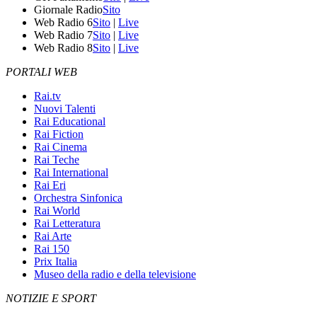
Giornale Radio
Sito
Web Radio 6
Sito
|
Live
Web Radio 7
Sito
|
Live
Web Radio 8
Sito
|
Live
PORTALI WEB
Rai.tv
Nuovi Talenti
Rai Educational
Rai Fiction
Rai Cinema
Rai Teche
Rai International
Rai Eri
Orchestra Sinfonica
Rai World
Rai Letteratura
Rai Arte
Rai 150
Prix Italia
Museo della radio e della televisione
NOTIZIE E SPORT