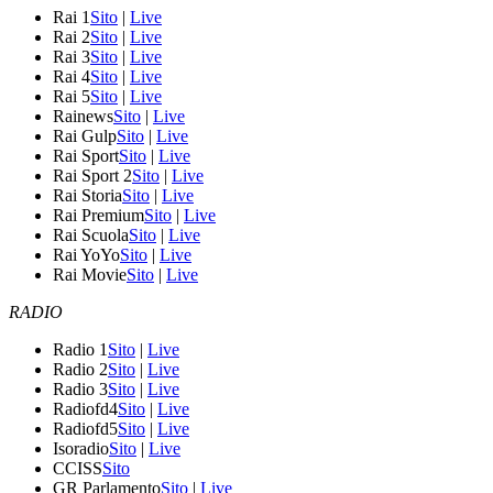
Rai 1
Sito
|
Live
Rai 2
Sito
|
Live
Rai 3
Sito
|
Live
Rai 4
Sito
|
Live
Rai 5
Sito
|
Live
Rainews
Sito
|
Live
Rai Gulp
Sito
|
Live
Rai Sport
Sito
|
Live
Rai Sport 2
Sito
|
Live
Rai Storia
Sito
|
Live
Rai Premium
Sito
|
Live
Rai Scuola
Sito
|
Live
Rai YoYo
Sito
|
Live
Rai Movie
Sito
|
Live
RADIO
Radio 1
Sito
|
Live
Radio 2
Sito
|
Live
Radio 3
Sito
|
Live
Radiofd4
Sito
|
Live
Radiofd5
Sito
|
Live
Isoradio
Sito
|
Live
CCISS
Sito
GR Parlamento
Sito
|
Live