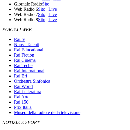
Giornale Radio
Sito
Web Radio 6
Sito
|
Live
Web Radio 7
Sito
|
Live
Web Radio 8
Sito
|
Live
PORTALI WEB
Rai.tv
Nuovi Talenti
Rai Educational
Rai Fiction
Rai Cinema
Rai Teche
Rai International
Rai Eri
Orchestra Sinfonica
Rai World
Rai Letteratura
Rai Arte
Rai 150
Prix Italia
Museo della radio e della televisione
NOTIZIE E SPORT