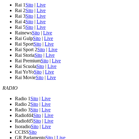
Rai 1
Sito
|
Live
Rai 2
Sito
|
Live
Rai 3
Sito
|
Live
Rai 4
Sito
|
Live
Rai 5
Sito
|
Live
Rainews
Sito
|
Live
Rai Gulp
Sito
|
Live
Rai Sport
Sito
|
Live
Rai Sport 2
Sito
|
Live
Rai Storia
Sito
|
Live
Rai Premium
Sito
|
Live
Rai Scuola
Sito
|
Live
Rai YoYo
Sito
|
Live
Rai Movie
Sito
|
Live
RADIO
Radio 1
Sito
|
Live
Radio 2
Sito
|
Live
Radio 3
Sito
|
Live
Radiofd4
Sito
|
Live
Radiofd5
Sito
|
Live
Isoradio
Sito
|
Live
CCISS
Sito
GR Parlamento
Sito
|
Live