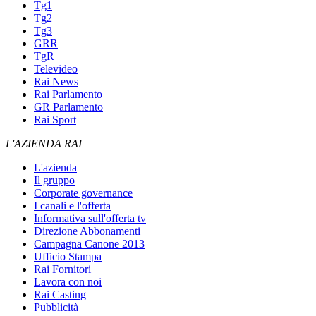
Tg1
Tg2
Tg3
GRR
TgR
Televideo
Rai News
Rai Parlamento
GR Parlamento
Rai Sport
L'AZIENDA RAI
L'azienda
Il gruppo
Corporate governance
I canali e l'offerta
Informativa sull'offerta tv
Direzione Abbonamenti
Campagna Canone 2013
Ufficio Stampa
Rai Fornitori
Lavora con noi
Rai Casting
Pubblicità