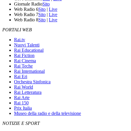
Giornale Radio
Sito
Web Radio 6
Sito
|
Live
Web Radio 7
Sito
|
Live
Web Radio 8
Sito
|
Live
PORTALI WEB
Rai.tv
Nuovi Talenti
Rai Educational
Rai Fiction
Rai Cinema
Rai Teche
Rai International
Rai Eri
Orchestra Sinfonica
Rai World
Rai Letteratura
Rai Arte
Rai 150
Prix Italia
Museo della radio e della televisione
NOTIZIE E SPORT