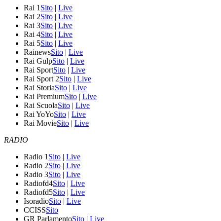
Rai 1
Sito
|
Live
Rai 2
Sito
|
Live
Rai 3
Sito
|
Live
Rai 4
Sito
|
Live
Rai 5
Sito
|
Live
Rainews
Sito
|
Live
Rai Gulp
Sito
|
Live
Rai Sport
Sito
|
Live
Rai Sport 2
Sito
|
Live
Rai Storia
Sito
|
Live
Rai Premium
Sito
|
Live
Rai Scuola
Sito
|
Live
Rai YoYo
Sito
|
Live
Rai Movie
Sito
|
Live
RADIO
Radio 1
Sito
|
Live
Radio 2
Sito
|
Live
Radio 3
Sito
|
Live
Radiofd4
Sito
|
Live
Radiofd5
Sito
|
Live
Isoradio
Sito
|
Live
CCISS
Sito
GR Parlamento
Sito
|
Live