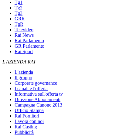
Tg1
Tg2
Tg3
GRR
TgR
Televideo
Rai News
Rai Parlamento
GR Parlamento
Rai Sport
L'AZIENDA RAI
L'azienda
Il gruppo
Corporate governance
I canali e l'offerta
Informativa sull'offerta tv
Direzione Abbonamenti
Campagna Canone 2013
Ufficio Stampa
Rai Fornitori
Lavora con noi
Rai Casting
Pubblicità