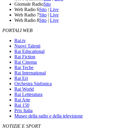
Giornale Radio
Sito
Web Radio 6
Sito
|
Live
Web Radio 7
Sito
|
Live
Web Radio 8
Sito
|
Live
PORTALI WEB
Rai.tv
Nuovi Talenti
Rai Educational
Rai Fiction
Rai Cinema
Rai Teche
Rai International
Rai Eri
Orchestra Sinfonica
Rai World
Rai Letteratura
Rai Arte
Rai 150
Prix Italia
Museo della radio e della televisione
NOTIZIE E SPORT