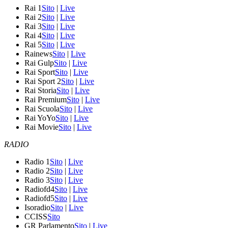
Rai 1
Sito
|
Live
Rai 2
Sito
|
Live
Rai 3
Sito
|
Live
Rai 4
Sito
|
Live
Rai 5
Sito
|
Live
Rainews
Sito
|
Live
Rai Gulp
Sito
|
Live
Rai Sport
Sito
|
Live
Rai Sport 2
Sito
|
Live
Rai Storia
Sito
|
Live
Rai Premium
Sito
|
Live
Rai Scuola
Sito
|
Live
Rai YoYo
Sito
|
Live
Rai Movie
Sito
|
Live
RADIO
Radio 1
Sito
|
Live
Radio 2
Sito
|
Live
Radio 3
Sito
|
Live
Radiofd4
Sito
|
Live
Radiofd5
Sito
|
Live
Isoradio
Sito
|
Live
CCISS
Sito
GR Parlamento
Sito
|
Live