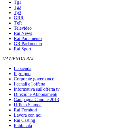
Tg1
Tg2
Tg3
GRR
TgR
Televideo
Rai News
Rai Parlamento
GR Parlamento
Rai Sport
L'AZIENDA RAI
L'azienda
Il gruppo
Corporate governance
I canali e l'offerta
Informativa sull'offerta tv
Direzione Abbonamenti
Campagna Canone 2013
Ufficio Stampa
Rai Fornitori
Lavora con noi
Rai Casting
Pubblicità